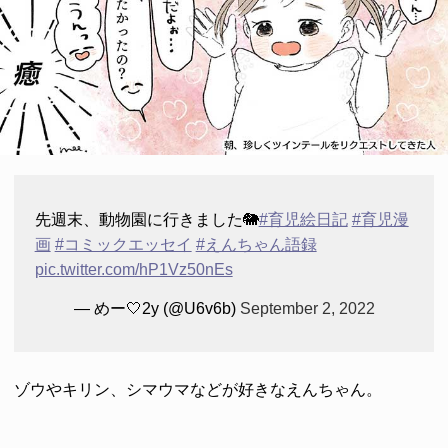
先週末、動物園に行きました🐘
#育児絵日記
#育児漫
画
#コミックエッセイ
#えんちゃん語録
pic.twitter.com/hP1Vz50nEs
— めー🤍2y (@U6v6b)
September 2, 2022
ゾウやキリン、シマウマなどが好きなえんちゃん。