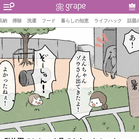
RANK
収納
掃除
洗濯
フード
暮らしの知恵
ライフハック
話題