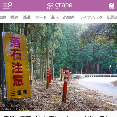
RANK
収納
掃除
洗濯
フード
暮らしの知恵
ライフハック
話題
※写真はイメージ