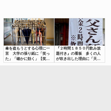
傘を盗もうとする心理に一
『２時間１８５０円飲み放
言 大学の張り紙に「笑っ
題付き』の看板 多くの人
た」「確かに効く」【笑え
が吹き出した理由に「天
る貼り紙4選】
才」「面白すぎる」