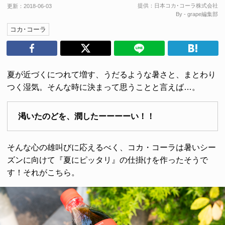
提供：
日本コカ･コーラ株式会社
更新：
2018-06-03
By - grape編集部
コカ･コーラ
夏が近づくにつれて増す、うだるような暑さと、まとわり
つく湿気。そんな時に決まって思うことと言えば…。
渇いたのどを、潤したーーーーい！！
そんな心の雄叫びに応えるべく、コカ・コーラは暑いシー
ズンに向けて『夏にピッタリ』の仕掛けを作ったそうで
す！それがこちら。