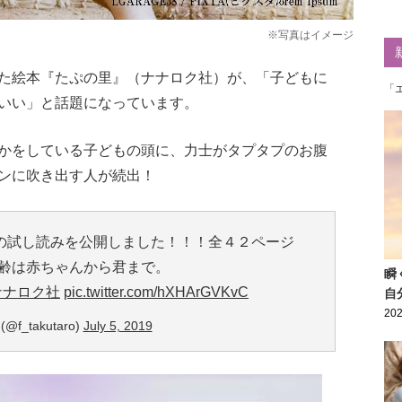
※写真はイメージ
た絵本『たぷの里』（ナナロク社）が、「子どもに
「
いい」と話題になっています。
かをしている子どもの頭に、力士がタプタプのお腹
ンに吹き出す人が続出！
」の試し読みを公開しました！！！全４２ページ
齢は赤ちゃんから君まで。
瞬
ナナロク社
pic.twitter.com/hXHArGVKvC
自
202
f_takutaro)
July 5, 2019