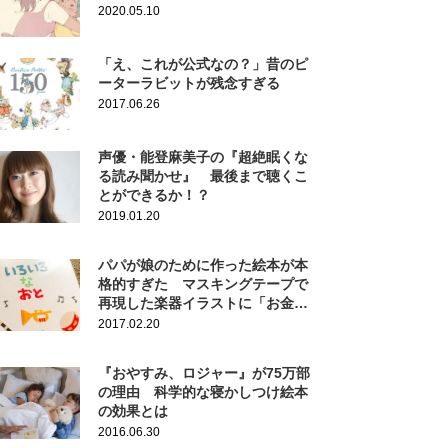
2020.05.10
「え、これが公式なの？」昔のピ
ーターラビットが残念すぎる
2017.06.26
声優・能登麻美子の『超絶眠くな
る読み聞かせ』 最後まで聴くこ
とができるか！？
2019.01.20
パパが娘のために作った絵本が本
格的すぎた マスキングテープで
再現した楽器イラストに「お金に
できぬものか」
2017.02.20
『おやすみ、ロジャー』が75万部
の理由 科学的な寝かしつけ絵本
の効果とは
2016.06.30