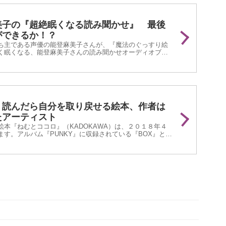
美子の『超絶眠くなる読み聞かせ』 最後
ができるか！？
ち主である声優の能登麻美子さんが、『魔法のぐっすり絵
く眠くなる、能登麻美子さんの読み聞かせオーディオブッ
jpで配信されています。
 読んだら自分を取り戻せる絵本、作者は
たアーティスト
本『ねむとココロ』（KADOKAWA）は、２０１８年４
す。アルバム『PUNKY』に収録されている『BOX』とい
かれ、読んだ人の心を元気付けてくれます。