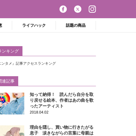
恵
ライフハック
話題の商品
ランキング
エンタメ』記事アクセスランキング
関連記事
知って納得！ 読んだら自分を取
り戻せる絵本、作者はあの曲を歌
ったアーティスト
2018.04.02
理由を隠し、買い物に行きたがる
息子 涙きながらの言葉に母親は