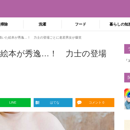
掃除
洗濯
フード
暮らしの知
描いた絵本が秀逸…！ 力士の登場ごとに老若男女が爆笑
絵本が秀逸…！ 力士の登場
『
LINE
はてな
コメント 0