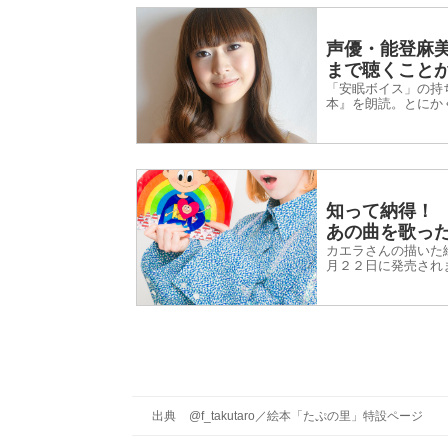
声優・能登麻
まで聴くこと
「安眠ボイス」の持
本』を朗読。とにか
クがaudiobook.
知って納得！
あの曲を歌っ
カエラさんの描いた絵
月２２日に発売されま
う曲をもとにして描
出典
@f_takutaro
／
絵本「たぷの里」特設ページ