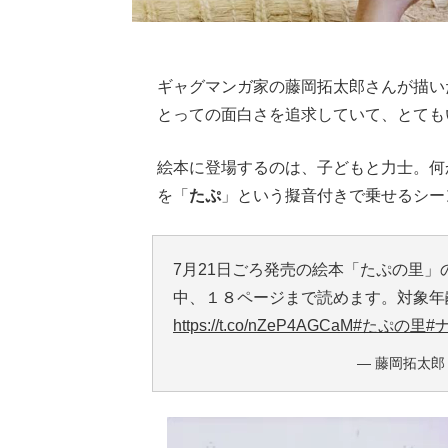
ギャグマンガ家の藤岡拓太郎さんが描い
とっての面白さを追求していて、とても
絵本に登場するのは、子どもと力士。何
を「
たぷ
」という擬音付きで乗せるシー
7月21日ごろ発売の絵本「たぷの里
中、１８ページまで読めます。対象年
https://t.co/nZeP4AGCaM
#たぷの里
#
— 藤岡拓太郎 (@