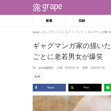
新着
収納
grape（グレイプ）
エンタメ
ブック
ギャグマンガ家の
ギャグマンガ家の描いた
ごとに老若男女が爆笑
By - grape編集部
公開：
2019-07-19
更新：
2019-07-19
絵本
Share
Post