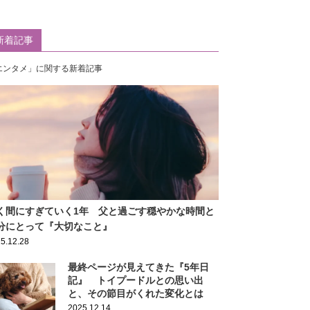
新着記事
エンタメ」に関する新着記事
く間にすぎていく1年 父と過ごす穏やかな時間と
分にとって『大切なこと』
5.12.28
最終ページが見えてきた『5年日
記』 トイプードルとの思い出
と、その節目がくれた変化とは
2025.12.14