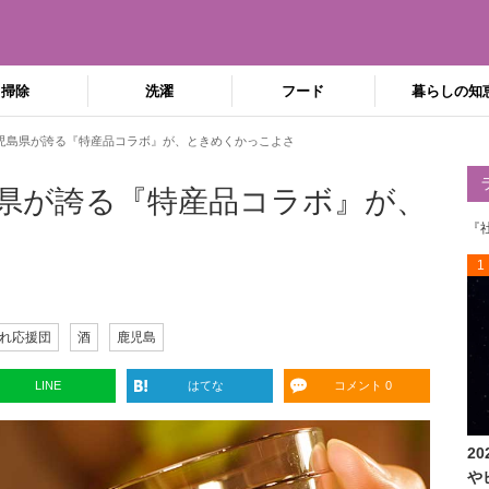
掃除
洗濯
フード
暮らしの知
児島県が誇る『特産品コラボ』が、ときめくかっこよさ
県が誇る『特産品コラボ』が、
『
1
れ応援団
酒
鹿児島
LINE
はてな
コメント 0
2
や