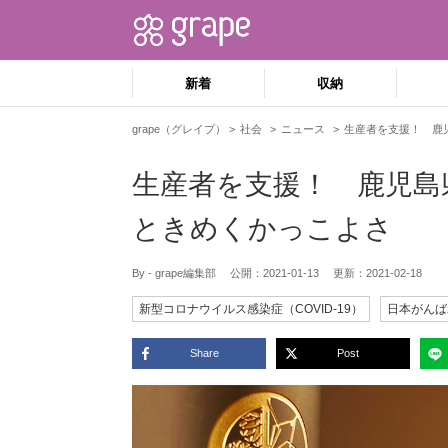
新着
収納
grape（グレイプ）
社会
ニュース
生産者を支援！ 鹿
生産者を支援！ 鹿児島
ときめくかっこよさ
By - grape編集部
公開：
2021-01-13
更新：
2021-02-18
新型コロナウイルス感染症（COVID-19）
日本がんば
Share
Post