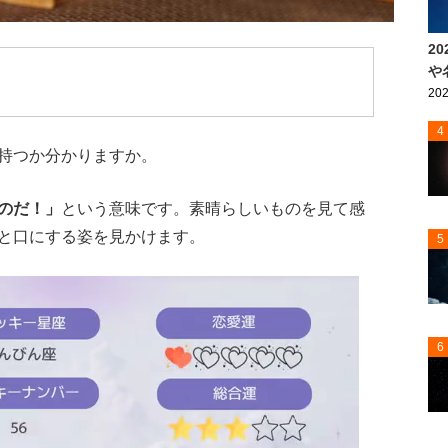
2
や
202
4
持つか分かりますか。
のだ！」
という意味です。素晴らしいものを見て感
と口にする姿を見かけます。
5
6