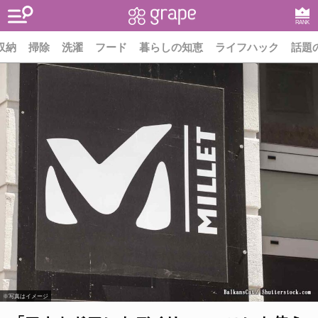
RANK
収納
掃除
洗濯
フード
暮らしの知恵
ライフハック
話題
※写真はイメージ