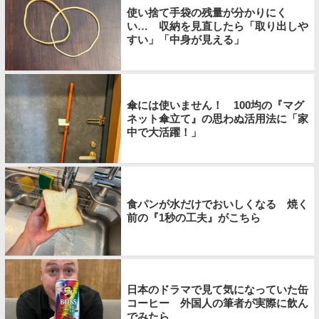
使い捨て手袋の残量が分かりにく
い… 収納を見直したら「取り出しや
すい」「中身が見える」
傘には使いません！ 100均の『マグ
ネット傘立て』の思わぬ活用法に「家
中で大活躍！」
食パンが水だけでおいしくなる 焼く
前の『1秒の工夫』がこちら
日本のドラマで見て気になっていた缶
コーヒー 外国人の筆者が実際に飲ん
でみたら