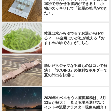
10秒で浮かせる収納ができる！ 小
物がスッキリして「部屋の整理ができ
た！」
枝豆は水からゆでる？お湯からゆで
る？ JA全農にいがたが教える「お
すすめのゆで方」がこちら
脱いだらジャマな羽織ものはコレで解
決！ 『3COINS』の便利なホルダーで
夏の外出を快適に
2026年のペルセウス座流星群は、8月
13日が極大！ 見える場所選びのポ
イントや流星クラスター現象も紹介！