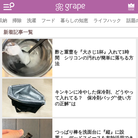
RANK
収納
掃除
洗濯
フード
暮らしの知恵
ライフハック
話題
新着記事一覧
酢と重曹を『大さじ1杯』入れて1時
間 シリコンの汚れが簡単に落ちる方
法
キンキンに冷やした保冷剤、どうやっ
て入れてる？ 保冷剤バッグ“使い方
の正解”は
つっぱり棒を洗面台に『縦』に設
置！ デッドスペースを有効活用でき