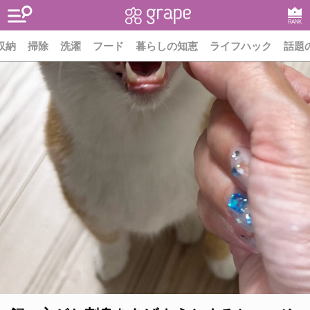
RANK
収納
掃除
洗濯
フード
暮らしの知恵
ライフハック
話題