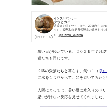
インフルエンサー
クウとカイ
譲渡会を経てやってきた、2018年生ま
イ』。 愛玩動物飼養管理士の資格を持
X：
@kunyan_kainyan
プロフィール
暑い日が続いている、２０２５年７月現
猫たちも同じです。
２匹の愛猫たちと暮らす、飼い主（
@ku
に氷を１つ浮かべて、器を置いてみたと
人間にとっては、暑い夏に氷入りのドリ
思いがけない反応を見せてくれました。