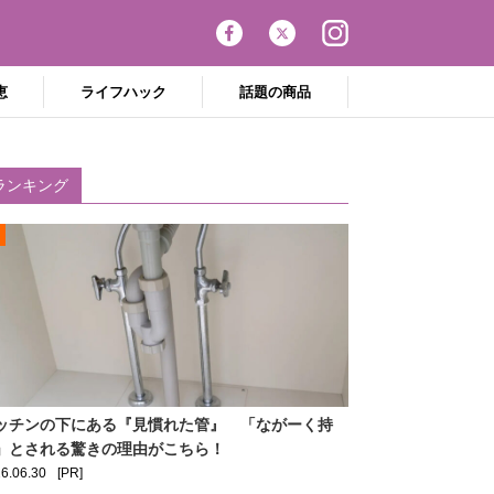
恵
ライフハック
話題の商品
ランキング
ッチンの下にある『見慣れた管』 「ながーく持
」とされる驚きの理由がこちら！
6.06.30
[PR]