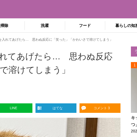
掃除
洗濯
フード
暮らしの知
を入れてあげたら… 思わぬ反応に「笑った」「かわいさで溶けてしまう」
れてあげたら… 思わぬ反応
1
で溶けてしまう」
LINE
はてな
コメント 3
キ
つ
202