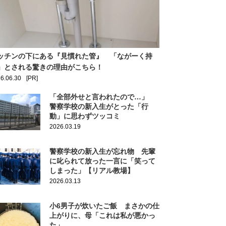
ッチンの下にある『見慣れた管』 「ながーく持
」とされる驚きの理由がこちら！
6.06.30
[PR]
「全部外せと言われたので…」
警察学校の新入生がとった「行
動」に思わずツッコミ
2026.03.19
警察学校の新入生が忘れ物 先輩
に叱られて放った一言に「笑って
しまった」【リアル教場】
2026.03.13
小6男子が炊いたご飯 まさかの仕
上がりに、母「これは私が悪かっ
た」