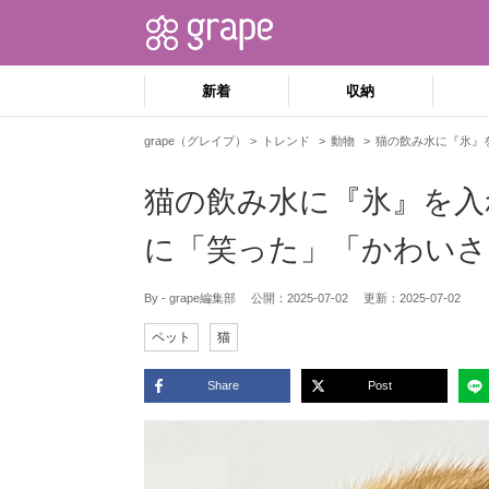
新着
収納
grape（グレイプ）
トレンド
動物
猫の飲み水に『氷』
猫の飲み水に『氷』を入
に「笑った」「かわいさ
By - grape編集部
公開：
2025-07-02
更新：
2025-07-02
ペット
猫
Share
Post