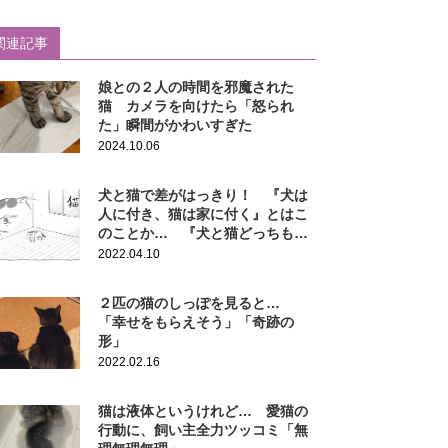
関連記事
娘との２人の時間を邪魔された
猫 カメラを向けたら「怒られ
た」瞬間がかわいすぎた
2024.10.06
犬と猫で差がはっきり！ 『犬は
人に付き、猫は家に付く』とはこ
のことか… 『犬と猫どっちも飼
ってると』
2022.04.10
２匹の猫のしっぽを見ると…
「幸せをもらえそう」「奇跡の
形」
2022.02.16
猫は液体というけれど… 愛猫の
行動に、飼い主全力ツッコミ「無