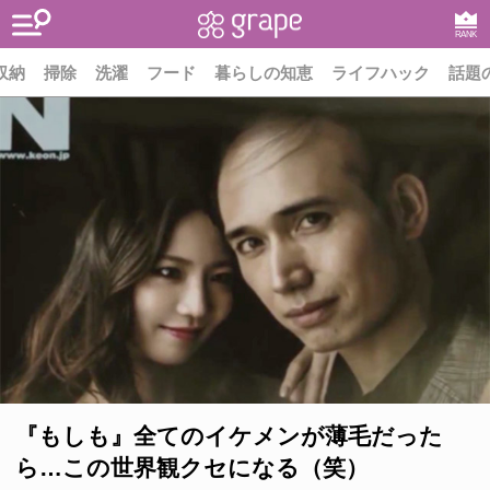
RANK
収納
掃除
洗濯
フード
暮らしの知恵
ライフハック
話題
『もしも』全てのイケメンが薄毛だった
ら…この世界観クセになる（笑）