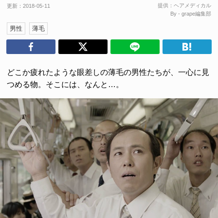
提供：
ヘアメディカル
更新：
2018-05-11
By - grape編集部
男性
薄毛
どこか疲れたような眼差しの薄毛の男性たちが、一心に見
つめる物。そこには、なんと…。