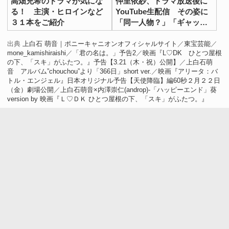
高畑充希のドラマが気にな
仲里依紗、ドラマ放送後に
る！ 主演・ヒロインなど
YouTube生配信 その姿に
３１本をご紹介
「同一人物？」「ギャップ
大きい」の声
出典
上白石 萌音｜ポニーキャニオンオフィシャルサイト
／
東宝芸能
／
mone_kamishiraishi
／
「君の名は。」予告2
／
映画『L♡DK ひとつ屋根
の下、「スキ」がふたつ。』予告【3.21（木・祝）公開】
／
上白石萌
音 アルバム”chouchou”より「366日」short ver.
／
映画『アリータ：バ
トル・エンジェル』日本オリジナル予告【天使降臨】編60秒２月２２日
（金）劇場公開
／
上白石萌音×内澤崇仁(androp)-「ハッピーエンド」葵
version by 映画『Ｌ♡ＤＫ ひとつ屋根の下、「スキ」がふたつ。』