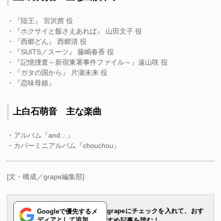
・『陸王』 宮沢茜 役
・『ホクサイと飯さえあれば』 山田文子 役
・『西郷どん』 西郷清 役
・『SUITS／スーツ』 藤嶋春香 役
・『記憶捜査～新宿東署事件ファイル～』遠山咲 役
・『ガタの国から』 片瀬未来 役
・『恋味母娘』
上白石萌音 主な楽曲
・アルバム『and…』
・カバーミニアルバム『chouchou』
[文・構成／grape編集部]
grapeにチェックを入れて、おす
Googleで優先するメ
ディアとして追加
すめ記事を読む！