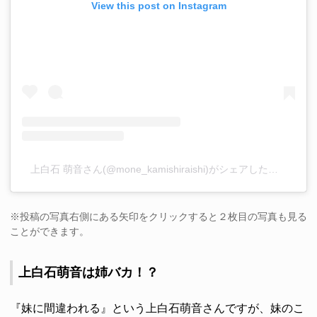
View this post on Instagram
上白石 萌音さん(@mone_kamishiraishi)がシェアした投稿
–
20
※投稿の写真右側にある矢印をクリックすると２枚目の写真も見る
ことができます。
上白石萌音は姉バカ！？
『妹に間違われる』という上白石萌音さんですが、妹のこ