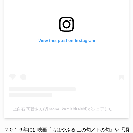
View this post on Instagram
上白石 萌音さん(@mone_kamishiraishi)がシェアした投稿
–
20
２０１６年には映画『ちはやふる 上の句／下の句』や『溺