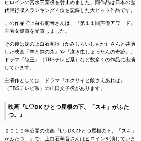
ヒロインの宮水三葉役を射止めました。同作品は日本の歴
代興行収入ランキング４位を記録した大ヒット作品です。
この作品で上白石萌音さんは、『第１１回声優アワード』
主演女優賞を受賞しました。
その後は妹の上白石萌歌（かみしらいしもか）さんと共演
した映画『羊と鋼の森』や『泣き虫しょったんの奇跡』、
ドラマ『陸王』（TBSテレビ系）など数多くの作品に出演
しています。
主演作としては、ドラマ『ホクサイと飯さえあれば』
（TBSテレビ系）の山田文子役があります。
映画『L♡DK ひとつ屋根の下、「スキ」がふた
つ。』
２０１９年公開の映画『L♡DK ひとつ屋根の下、「スキ」
がふたつ。』で、上白石萌音さんはヒロインを演じていま