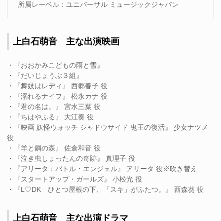
所属レーベル：ユニバーサル ミュージックジャパン
上白石萌音 主な出演映画
・『おおかみこどもの雨と雪』
・『だいじょうぶ３組』
・『舞妓はレディ』 西郷春子 役
・『溺れるナイフ』 松永カナ 役
・『君の名は。』 宮水三葉 役
・『ちはやふる』 大江奏 役
・『映画 妖怪ウォッチ シャドウサイド 鬼王の復活』 少女ナツメ
役
・『羊と鋼の森』 佐倉和音 役
・『泣き虫しょったんの奇跡』 真理子 役
・『アリータ：バトル・エンジェル』 アリータ 役※吹き替え
・『スタートアップ・ガールズ』 小松光 役
・『L♡DK ひとつ屋根の下、「スキ」がふたつ。』 西森葵 役
上白石萌音 主な出演ドラマ