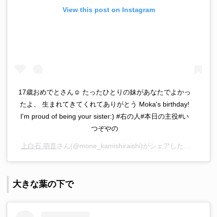
View this post on Instagram
17歳おめでとさん☺︎ たったひとりの妹があなたでよかっ
たよ、 生まれてきてくれてありがとう Moka's birthday!
I'm proud of being your sister:) #右の人#本日の主役#い
つぞやの
上白石 萌音
さん(@mone_kamishiraishi)がシェアした投稿 –
20
大きな葉の下で