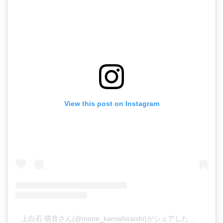
View this post on Instagram
上白石 萌音さん(@mone_kamishiraishi)がシェアした投稿
–
20