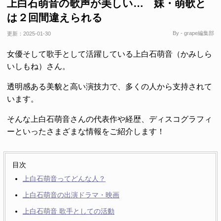
上白石萌音の歌声が美しい… 妹・萌歌と
は２回間違えられる
By - grape編集部
更新：
2025-01-30
女優そして歌手として活躍している上白石萌音（かみしら
いしもね）さん。
透明感ある美貌と高い演技力で、多くの人から支持されて
います。
そんな上白石萌音さんの代表作や経歴、ディスコグラフィ
ーといったさまざまな情報をご紹介します！
目次
上白石萌音ってどんな人？
上白石萌音の出演ドラマ・映画
上白石萌音 歌手としての活動