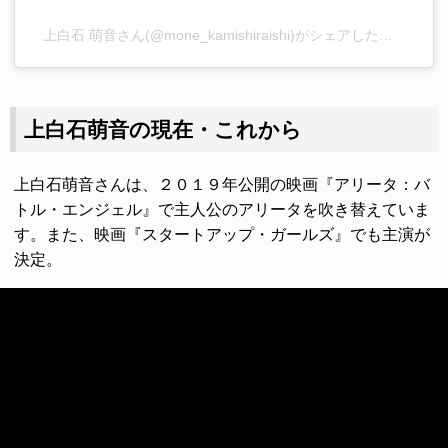
上白石 萌音さん(@mone_kamishiraishi)がシェアした投稿
–
20
上白石萌音の現在・これから
上白石萌音さんは、２０１９年公開の映画『アリータ：バ
トル・エンジェル』で主人公のアリータを吹き替えていま
す。また、映画『スタートアップ・ガールズ』でも主演が
決定。