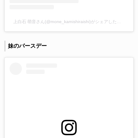
上白石 萌音さん(@mone_kamishiraishi)がシェアした投稿
–
20
妹のバースデー