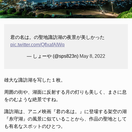
君の名は。の聖地諏訪湖の夜景が美しかった
pic.twitter.com/QflxafAIWq
— しょーや (@sps823n)
May 8, 2022
雄大な諏訪湖を写した１枚。
周囲の街や、湖面に反射する月の灯りも美しく、まさに息
をのむような絶景ですね。
諏訪湖は、アニメ映画『君の名は。』に登場する架空の湖
『糸守湖』の風景に似ていることから、作品の聖地として
も有名なスポットのひとつ。