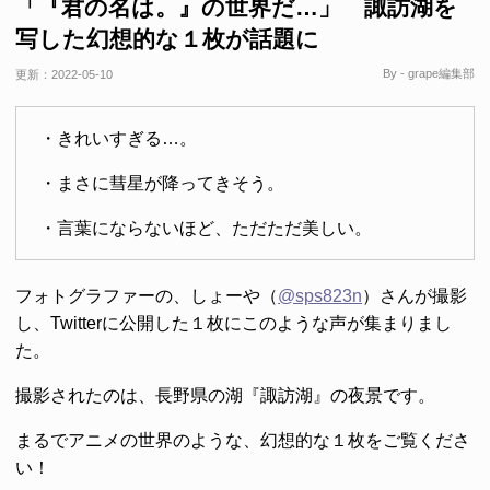
「『君の名は。』の世界だ…」 諏訪湖を
写した幻想的な１枚が話題に
By - grape編集部
更新：
2022-05-10
・きれいすぎる…。
・まさに彗星が降ってきそう。
・言葉にならないほど、ただただ美しい。
フォトグラファーの、しょーや（
@sps823n
）さんが撮影
し、Twitterに公開した１枚にこのような声が集まりまし
た。
撮影されたのは、長野県の湖『諏訪湖』の夜景です。
まるでアニメの世界のような、幻想的な１枚をご覧くださ
い！