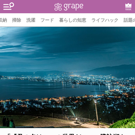
RANK
収納
掃除
洗濯
フード
暮らしの知恵
ライフハック
話題