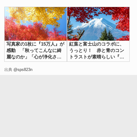
写真家の1枚に『15万人』が
紅葉と富士山のコラボに、
感動 「秋ってこんなに綺
うっとり！ 赤と青のコン
麗なのか」「心が浄化され
トラストが素晴らしい『秋
た」
の1枚』に「美しすぎる」
出典
@sps823n