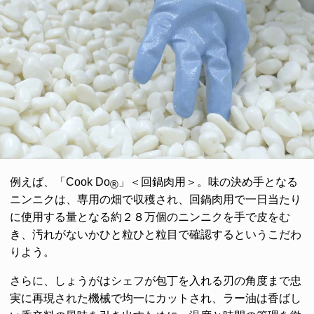
例えば、「Cook Do
」＜回鍋肉用＞。味の決め手となる
®
ニンニクは、専用の畑で収穫され、回鍋肉用で一日当たり
に使用する量となる約２８万個のニンニクを手で皮をむ
き、汚れがないかひと粒ひと粒目で確認するというこだわ
りよう。
さらに、しょうがはシェフが包丁を入れる刃の角度まで忠
実に再現された機械で均一にカットされ、ラー油は香ばし