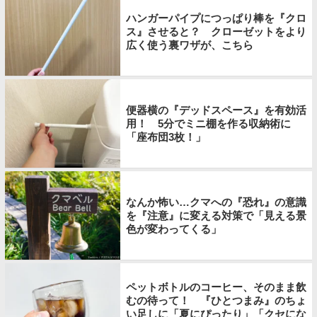
ハンガーパイプにつっぱり棒を『クロ
ス』させると？ クローゼットをより
広く使う裏ワザが、こちら
便器横の『デッドスペース』を有効活
用！ 5分でミニ棚を作る収納術に
「座布団3枚！」
なんか怖い…クマへの『恐れ』の意識
を『注意』に変える対策で「見える景
色が変わってくる」
ペットボトルのコーヒー、そのまま飲
むの待って！ 『ひとつまみ』のちょ
い足しに「夏にぴったり」「クセにな