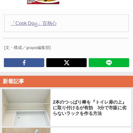
「Cook Do
」百熱心
®
[文・構成／grape編集部]
新着記事
2本のつっぱり棒を『トイレ扉の上』
に取り付けるが有効 3分で市販に劣
らないラックを作る方法