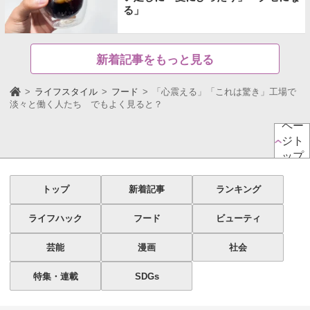
る」
新着記事をもっと見る
ライフスタイル
フード
「心震える」「これは驚き」工場で
淡々と働く人たち でもよく見ると？
ペー
ジト
ップ
トップ
新着記事
ランキング
ライフハック
フード
ビューティ
芸能
漫画
社会
特集・連載
SDGs