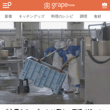
FOOD
RANK
新着
キッチングッズ
料理のレシピ
調理
食材