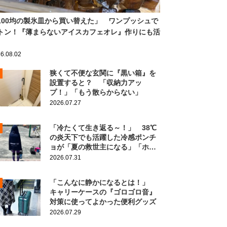
100均の製氷皿から買い替えた」 ワンプッシュで
トン！『薄まらないアイスカフェオレ』作りにも活
6.08.02
狭くて不便な玄関に『黒い箱』を
設置すると？ 「収納力アッ
プ！」「もう散らからない」
2026.07.27
「冷たくて生き返る～！」 38℃
の炎天下でも活躍した冷感ポンチ
ョが「夏の救世主になる」「ホン
ト買ってよかった」
2026.07.31
「こんなに静かになるとは！」
キャリーケースの『ゴロゴロ音』
対策に使ってよかった便利グッズ
2026.07.29