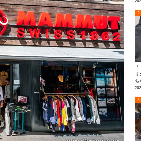
202
2
「
リ
ち
202
3