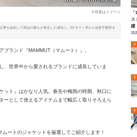
※写真はイメージ
「
ス
躍
本記事を経由して商品の購入が発生した場合に、ECサイト等から送客手数料を
202
4
アブランド『MAMMUT（マムート）』。
し、世界中から愛されるブランドに成長していま
5
ケット』はかなり人気。春先や梅雨の時期、秋口に
ターとして使えるアイテムまで幅広く取りそろえら
6
るマムートのジャケットを厳選してご紹介します！