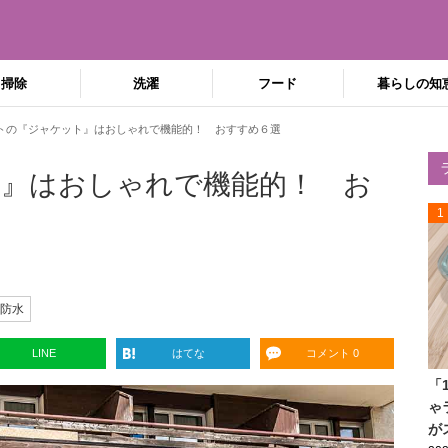
掃除
洗濯
フード
暮らしの知
トの『ジャケット』はおしゃれで機能的！ おすすめ６選
』はおしゃれで機能的！ お
1
防水
LINE
はてな
コメント 0
「
ゃ
が