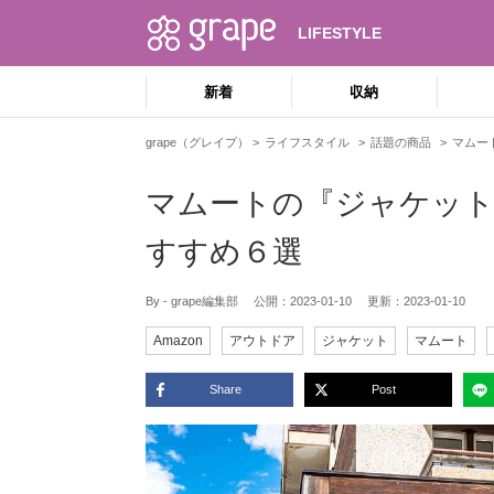
LIFESTYLE
新着
収納
grape（グレイプ）
ライフスタイル
話題の商品
マムー
マムートの『ジャケット
すすめ６選
By - grape編集部
公開：
2023-01-10
更新：
2023-01-10
Amazon
アウトドア
ジャケット
マムート
Share
Post