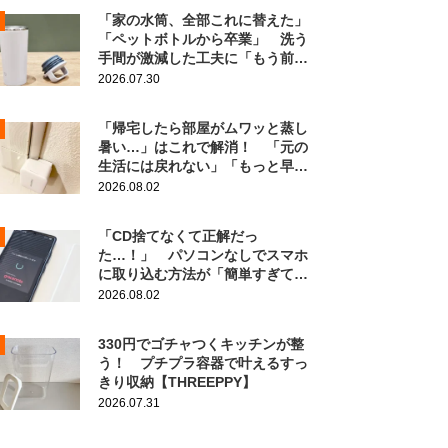
「家の水筒、全部これに替えた」
「ペットボトルから卒業」 洗う
手間が激減した工夫に「もう前の
に戻れない！」
2026.07.30
「帰宅したら部屋がムワッと蒸し
暑い…」はこれで解消！ 「元の
生活には戻れない」「もっと早く
知りたかった」
2026.08.02
「CD捨てなくて正解だっ
た…！」 パソコンなしでスマホ
に取り込む方法が「簡単すぎて拍
子抜け」「この曲聴きたかった
2026.08.02
～」
330円でゴチャつくキッチンが整
う！ プチプラ容器で叶えるすっ
きり収納【THREEPPY】
2026.07.31