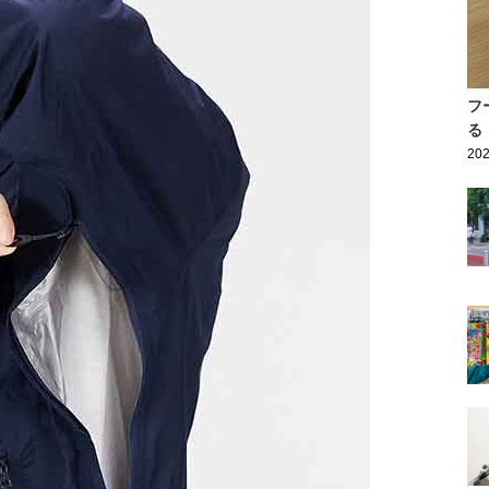
フ
る
202