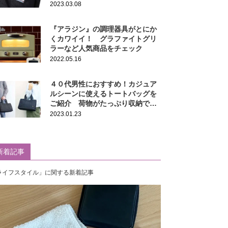
2023.03.08
『アラジン』の調理器具がとにか
くカワイイ！ グラファイトグリ
ラーなど人気商品をチェック
2022.05.16
４０代男性におすすめ！カジュア
ルシーンに使えるトートバッグを
ご紹介 荷物がたっぷり収納でき
る！
2023.01.23
新着記事
ライフスタイル」に関する新着記事