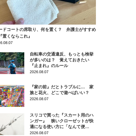
ードコートの席取り、何を置く？ 弁護士がすすめ
『置くならこれ』
6.08.07
自転車の交通違反、もっとも検挙
が多いのは？ 覚えておきたい
『止まれ』のルール
2026.08.07
『家の前』だとトラブルに… 家
族と花火、どこで遊べばいい？
2026.08.07
スリコで買った『スカート用のハ
ンガー』 狭いクローゼットが快
適になる使い方に「なんて便
利！」
2026.08.07