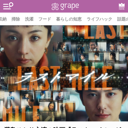
RANK
収納
掃除
洗濯
フード
暮らしの知恵
ライフハック
話題