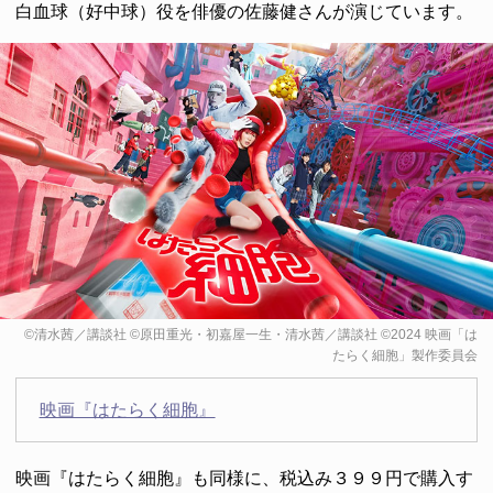
白血球（好中球）役を俳優の佐藤健さんが演じています。
©清水茜／講談社 ©原田重光・初嘉屋一生・清水茜／講談社 ©2024 映画「は
たらく細胞」製作委員会
映画『はたらく細胞』
映画『はたらく細胞』も同様に、税込み３９９円で購入す