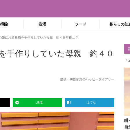
掃除
洗濯
フード
暮らしの知
の娘にお道具箱を手作りしていた母親 約４０年後…？
を手作りしていた母親 約４０
「
提供：
榊原郁恵のハッピーダイアリー
LINE
はてな
瞬
自