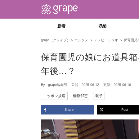
新着
収納
grape（グレイプ）
エンタメ
テレビ・ラジオ
保育園児
保育園児の娘にお道具箱
年後…？
By - grape編集部
公開：
2025-06-12
更新：
2025-06-16
ニッポン放送
榊原郁恵
親子
Share
Post