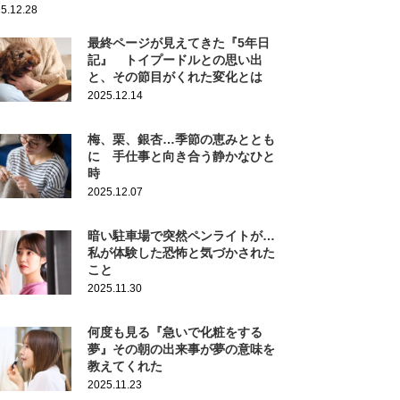
5.12.28
最終ページが見えてきた『5年日
記』 トイプードルとの思い出
と、その節目がくれた変化とは
2025.12.14
梅、栗、銀杏…季節の恵みととも
に 手仕事と向き合う静かなひと
時
2025.12.07
暗い駐車場で突然ペンライトが…
私が体験した恐怖と気づかされた
こと
2025.11.30
何度も見る『急いで化粧をする
夢』その朝の出来事が夢の意味を
教えてくれた
2025.11.23