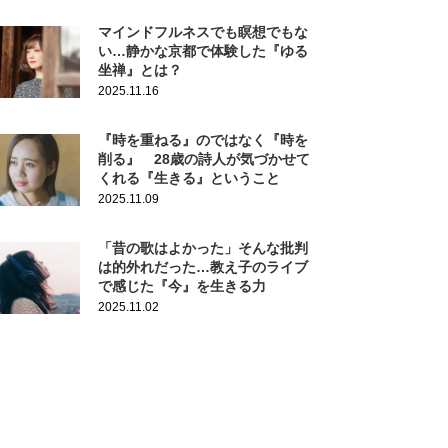
マインドフルネスでも瞑想でもな
い…静かな京都で体験した『ゆる
坐禅』とは？
2025.11.16
『時を重ねる』のではなく『時を
削る』 28歳の詩人が気づかせて
くれる『生きる』ということ
2025.11.09
「昔の歌はよかった」そんな批判
は的外れだった…教え子のライブ
で感じた『今』を生きる力
2025.11.02