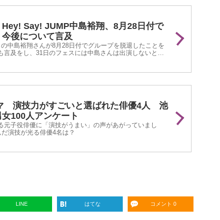
ey! Say! JUMP中島裕翔、8月28日付で
 今後について言及
JUMP』の中島裕翔さんが8月28日付でグループを脱退したことを
も言及をし、31日のフェスには中島さんは出演しないとの
ラマ 演技力がすごいと選ばれた俳優4人 池
女100人アンケート
る元子役俳優に「演技がうまい」の声があがっていまし
んだ演技が光る俳優4名は？
LINE
はてな
コメント 0