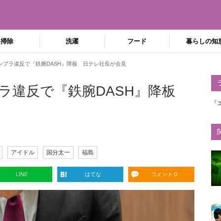
掃除
洗濯
フード
暮らしの知
ンプラ違反で『鉄腕DASH』降板 日テレ社長が会見
ラ違反で『鉄腕DASH』降板
『
アイドル
国分太一
福島
LINE
はてな
コメント 0