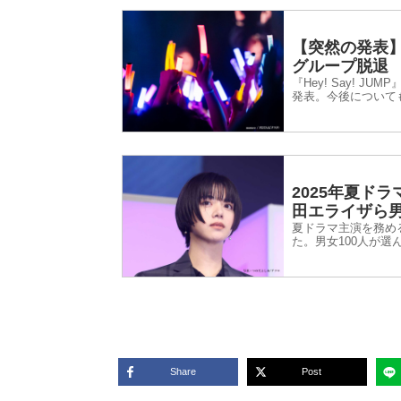
【突然の発表】H
グループ脱退
『Hey! Say! 
発表。今後について
ことです。
2025年夏ド
田エライザら男
夏ドラマ主演を務め
た。男女100人が選
Share
Post