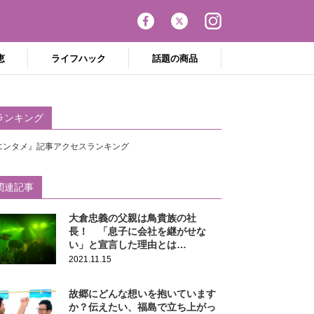
恵
ライフハック
話題の商品
ランキング
エンタメ』記事アクセスランキング
関連記事
大倉忠義の父親は鳥貴族の社
長！ 「息子に会社を継がせな
い」と宣言した理由とは…
2021.11.15
故郷にどんな想いを抱いています
か？伝えたい、福島で立ち上がっ