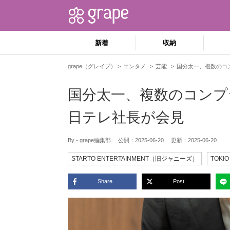
新着
収納
grape（グレイプ）
エンタメ
芸能
国分太一、複数のコ
国分太一、複数のコンプ
日テレ社長が会見
By - grape編集部
公開：
2025-06-20
更新：
2025-06-20
STARTO ENTERTAINMENT（旧ジャニーズ）
TOKIO
Share
Post