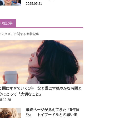
2025.05.21
新着記事
エンタメ」に関する新着記事
く間にすぎていく1年 父と過ごす穏やかな時間と
分にとって『大切なこと』
5.12.28
最終ページが見えてきた『5年日
記』 トイプードルとの思い出