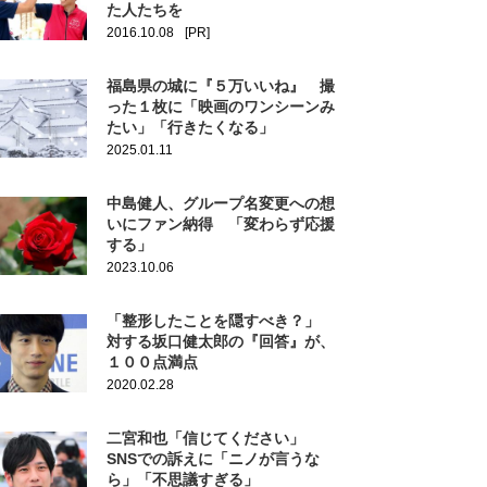
た人たちを
2016.10.08
[PR]
福島県の城に『５万いいね』 撮
った１枚に「映画のワンシーンみ
たい」「行きたくなる」
2025.01.11
中島健人、グループ名変更への想
いにファン納得 「変わらず応援
する」
2023.10.06
「整形したことを隠すべき？」
対する坂口健太郎の『回答』が、
１００点満点
2020.02.28
二宮和也「信じてください」
SNSでの訴えに「ニノが言うな
ら」「不思議すぎる」