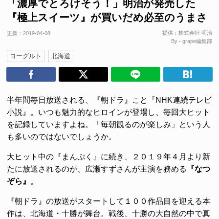
「濃厚でとろけそう！」明治が発売した
『極上スイーツ』が買いだめ必至のうまさ
提供：
株式会社 明治
更新：
2019-04-08
By - grape編集部
ヨーグルト
北海道
半年間毎日放送される、『朝ドラ』こと『NHK連続テレビ
小説』。いつも魅力的なヒロインが登場し、毎回大ヒット
を記録していますよね。「毎朝観るのが楽しみ」という人
も多いのではないでしょうか。
大ヒット中の『まんぷく』に続き、２０１９年４月より新
たに放送されるのが、広瀬すずさんが主演を務める
『なつ
ぞら』
。
『朝ドラ』の放送がスタートして１００作品目を迎える本
作は、北海道・十勝が舞台。戦後、十勝の大自然の中で真