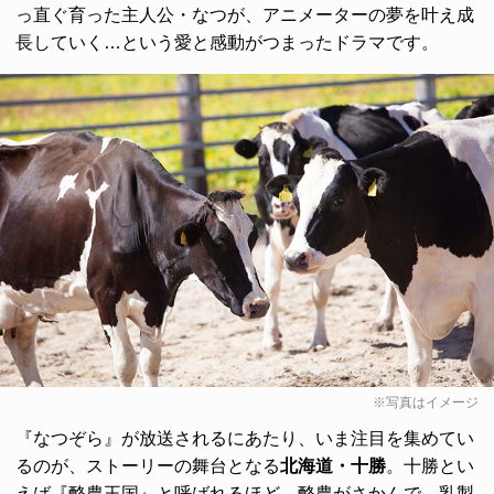
っ直ぐ育った主人公・なつが、アニメーターの夢を叶え成
長していく…という愛と感動がつまったドラマです。
※写真はイメージ
『なつぞら』が放送されるにあたり、いま注目を集めてい
るのが、ストーリーの舞台となる
北海道・十勝
。十勝とい
えば『酪農王国』と呼ばれるほど、酪農がさかんで、乳製