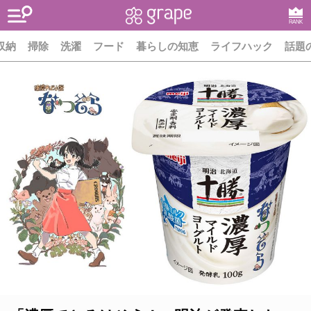
RANK
収納
掃除
洗濯
フード
暮らしの知恵
ライフハック
話題