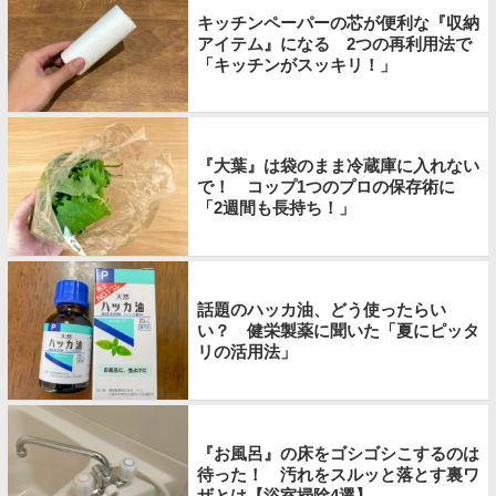
キッチンペーパーの芯が便利な『収納
アイテム』になる 2つの再利用法で
「キッチンがスッキリ！」
『大葉』は袋のまま冷蔵庫に入れない
で！ コップ1つのプロの保存術に
「2週間も長持ち！」
話題のハッカ油、どう使ったらい
い？ 健栄製薬に聞いた「夏にピッタ
リの活用法」
『お風呂』の床をゴシゴシこするのは
待った！ 汚れをスルッと落とす裏ワ
ザとは【浴室掃除4選】