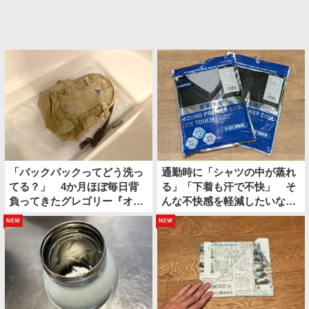
「バックパックってどう洗っ
通勤時に「シャツの中が蒸れ
てる？」 4か月ほぼ毎日背
る」「下着も汗で不快」 そ
負ってきたグレゴリー『オー
んな不快感を軽減したいなら
ルデイ』を…
上下コレにしてみたら？
new
new