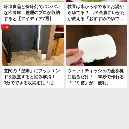
冷凍食品と保冷剤でパンパン
枝豆は水からゆでる？お湯か
な冷凍庫 整理のプロが収納
らゆでる？ JA全農にいがた
すると【アイディア7選】
が教える「おすすめのゆで
方」がこちら
new
玄関の『壁際』にブックエン
ウェットティッシュの蓋を机
ドを設置すると悩み解消！
に貼るだけ！ 30秒で作れる
3分でできる収納術に「助か
『ゴミ箱』が「便利」
った！」