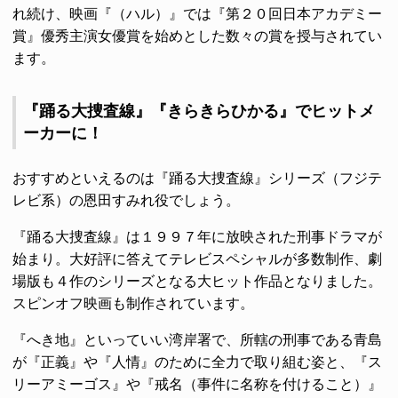
れ続け、映画『（ハル）』では『第２０回日本アカデミー
賞』優秀主演女優賞を始めとした数々の賞を授与されてい
ます。
『踊る大捜査線』『きらきらひかる』でヒットメ
ーカーに！
おすすめといえるのは『踊る大捜査線』シリーズ（フジテ
レビ系）の恩田すみれ役でしょう。
『踊る大捜査線』は１９９７年に放映された刑事ドラマが
始まり。大好評に答えてテレビスペシャルが多数制作、劇
場版も４作のシリーズとなる大ヒット作品となりました。
スピンオフ映画も制作されています。
『へき地』といっていい湾岸署で、所轄の刑事である青島
が『正義』や『人情』のために全力で取り組む姿と、『ス
リーアミーゴス』や『戒名（事件に名称を付けること）』