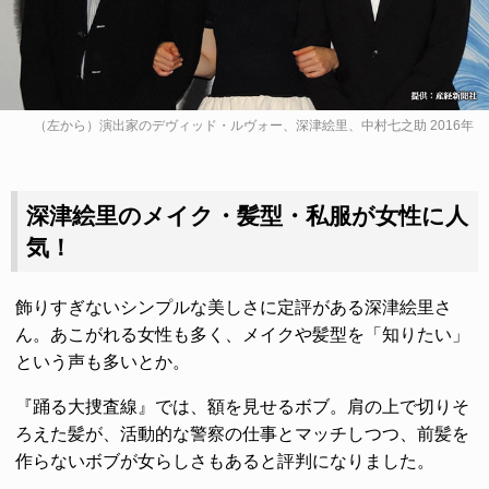
（左から）演出家のデヴィッド・ルヴォー、深津絵里、中村七之助 2016年
深津絵里のメイク・髪型・私服が女性に人
気！
飾りすぎないシンプルな美しさに定評がある深津絵里さ
ん。あこがれる女性も多く、メイクや髪型を「知りたい」
という声も多いとか。
『踊る大捜査線』では、額を見せるボブ。肩の上で切りそ
ろえた髪が、活動的な警察の仕事とマッチしつつ、前髪を
作らないボブが女らしさもあると評判になりました。