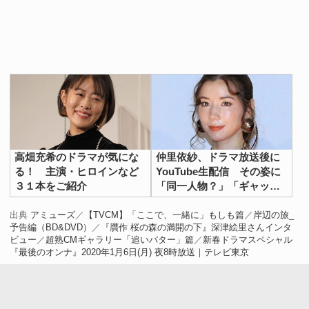
高畑充希のドラマが気にな
仲里依紗、ドラマ放送後に
る！ 主演・ヒロインなど
YouTube生配信 その姿に
３１本をご紹介
「同一人物？」「ギャップ
大きい」の声
出典
アミューズ
／
【TVCM】「ここで、一緒に」もしも篇
／
岸辺の旅_
予告編（BD&DVD）
／
『贋作 桜の森の満開の下』深津絵里さんインタ
ビュー
／
超熟CMギャラリー「追いバター」篇
／
新春ドラマスペシャル
『最後のオンナ』2020年1月6日(月) 夜8時放送｜テレビ東京