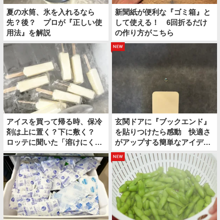
夏の水筒、氷を入れるなら
新聞紙が便利な『ゴミ箱』と
先？後？ プロが『正しい使
して使える！ 6回折るだけ
用法』を解説
の作り方がこちら
new
アイスを買って帰る時、保冷
玄関ドアに『ブックエンド』
剤は上に置く？下に敷く？
を貼りつけたら感動 快適さ
ロッテに聞いた「溶けにくい
がアップする簡単なアイディ
持ち帰り方」
アとは
new