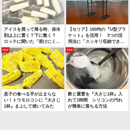
アイスを買って帰る時、保冷
【セリア】100均の『U型ブラ
剤は上に置く？下に敷く？
ケット』を活用！ 3つの活
ロッテに聞いた「溶けにくい
用法に「スッキリ収納でき
持ち帰り方」
た」
new
new
息子の食べる手が止まらな
酢と重曹を『大さじ1杯』入
い！トウモロコシに『大さじ
れて1時間 シリコンの汚れ
1杯』まぶして焼いてみた
が簡単に落ちる方法