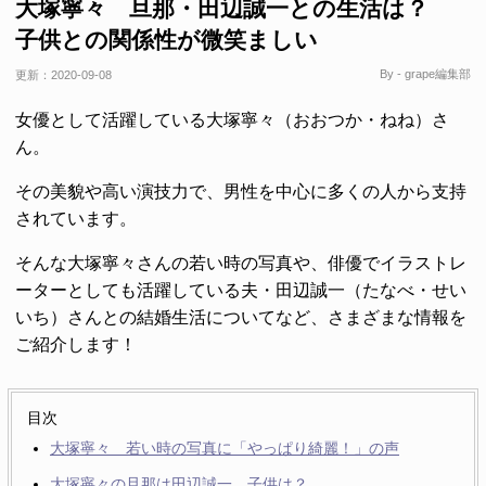
大塚寧々 旦那・田辺誠一との生活は？
子供との関係性が微笑ましい
By - grape編集部
更新：
2020-09-08
女優として活躍している大塚寧々（おおつか・ねね）さ
ん。
その美貌や高い演技力で、男性を中心に多くの人から支持
されています。
そんな大塚寧々さんの若い時の写真や、俳優でイラストレ
ーターとしても活躍している夫・田辺誠一（たなべ・せい
いち）さんとの結婚生活についてなど、さまざまな情報を
ご紹介します！
目次
大塚寧々 若い時の写真に「やっぱり綺麗！」の声
大塚寧々の旦那は田辺誠一 子供は？