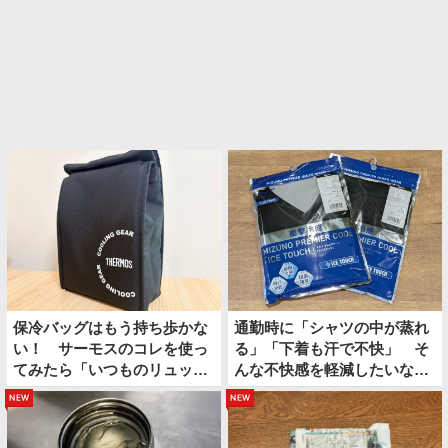
保冷バッグはもう持ち歩かな
通勤時に「シャツの中が蒸れ
い！ サーモスのコレを使っ
る」「下着も汗で不快」 そ
てみたら「いつものリュック
んな不快感を軽減したいなら
の中に保冷スペースができ
上下コレにしてみたら？
new
new
た」