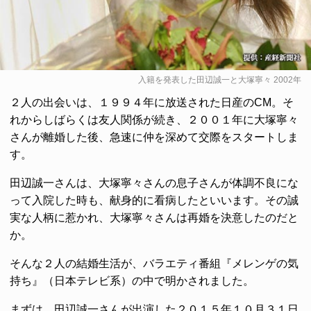
入籍を発表した田辺誠一と大塚寧々 2002年
２人の出会いは、１９９４年に放送された日産のCM。そ
れからしばらくは友人関係が続き、２００１年に大塚寧々
さんが離婚した後、急速に仲を深めて交際をスタートしま
す。
田辺誠一さんは、大塚寧々さんの息子さんが体調不良にな
って入院した時も、献身的に看病したといいます。その誠
実な人柄に惹かれ、大塚寧々さんは再婚を決意したのだと
か。
そんな２人の結婚生活が、バラエティ番組『メレンゲの気
持ち』（日本テレビ系）の中で明かされました。
まずは、田辺誠一さんが出演した２０１５年１０月３１日