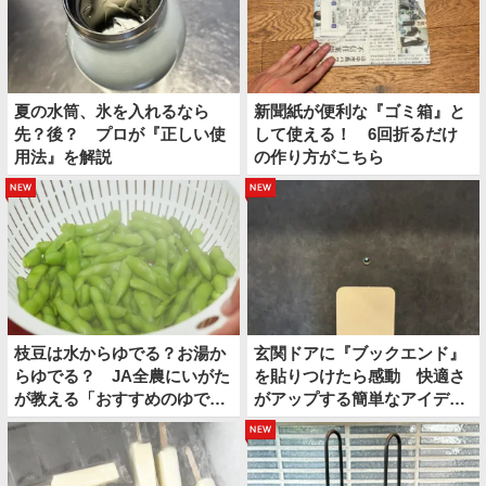
夏の水筒、氷を入れるなら
新聞紙が便利な『ゴミ箱』と
先？後？ プロが『正しい使
して使える！ 6回折るだけ
用法』を解説
の作り方がこちら
new
new
枝豆は水からゆでる？お湯か
玄関ドアに『ブックエンド』
らゆでる？ JA全農にいがた
を貼りつけたら感動 快適さ
が教える「おすすめのゆで
がアップする簡単なアイディ
方」がこちら
アとは
new