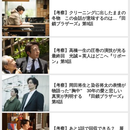
【考察】クリーニングに出したままの
冬物 この会話が意味するのは…『田
鎖ブラザーズ』第9話
【考察】高橋一生の圧巻の演技が光る
最終回 光誠＝英人はどこへ『リボー
ン』第9話
【考察】岡田将生と染谷将太の表情が
物語った“胸中” 30年の愛と悲しい
真実が判明する 『田鎖ブラザーズ』
第8話
【考察】あと1話で回収できる？ 展