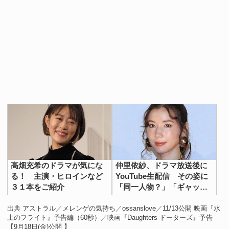
高畑充希のドラマが気にな
仲里依紗、ドラマ放送後に
る！ 主演・ヒロインなど
YouTube生配信 その姿に
３１本をご紹介
「同一人物？」「ギャップ
大きい」の声
出典
アストラル
／
メレンゲの気持ち
／
ossanslove
／
11/13公開 映画『水
上のフライト』予告編（60秒）
／
映画『Daughters ドーターズ』予告
【9月18日(金)公開 】