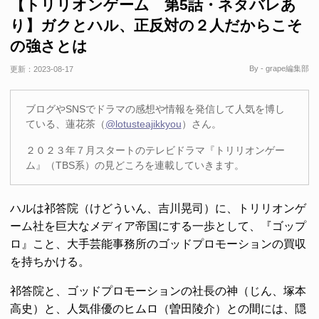
【トリリオンゲーム 第5話・ネタバレあ
り】ガクとハル、正反対の２人だからこそ
の強さとは
By - grape編集部
更新：
2023-08-17
ブログやSNSでドラマの感想や情報を発信して人気を博し
ている、蓮花茶（
@lotusteajikkyou
）さん。
２０２３年７月スタートのテレビドラマ『トリリオンゲー
ム』（TBS系）の見どころを連載していきます。
ハルは祁答院（けどういん、吉川晃司）に、トリリオンゲ
ーム社を巨大なメディア帝国にする一歩として、『ゴップ
ロ』こと、大手芸能事務所のゴッドプロモーションの買収
を持ちかける。
祁答院と、ゴッドプロモーションの社長の神（じん、塚本
高史）と、人気俳優のヒムロ（曽田陵介）との間には、隠