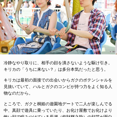
冷静なやり取りに、相手の顔を潰さないような駆け引き。
キリカの「うちに来ない？」は多分本気だったと思う。
キリカは最初の面接での出会いからガクのポテンシャルを
見抜いていて、ハルとガクのコンビが持つ力をよく知る人
物なのだから。
ところで、ガクと桐姫の遊園地デートで二人が楽しんでる
中、真顔で遊具に乗っていたり、お化け屋敷でお化けより
怖い顔で睨みつけている長瀬（竹財輝之助）の顔芸が面白