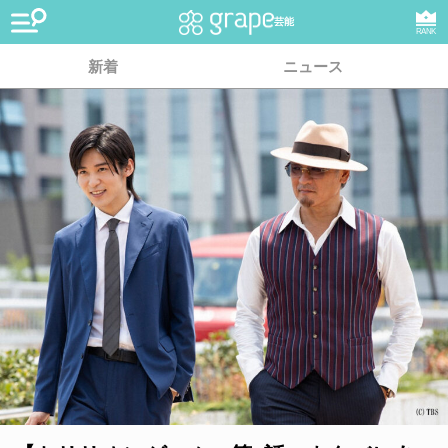
芸能
RANK
新着
ニュース