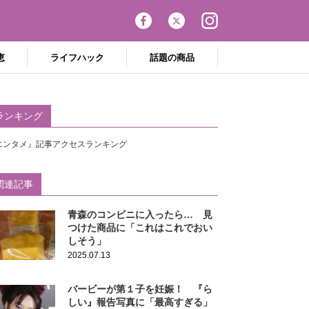
恵
ライフハック
話題の商品
ランキング
エンタメ』記事アクセスランキング
関連記事
青森のコンビニに入ったら… 見
つけた商品に「これはこれでおい
しそう」
2025.07.13
バービーが第１子を妊娠！ 『ら
しい』報告写真に「最高すぎる」