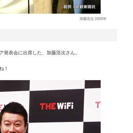
加藤浩次 2000年
ア発表会に出席した、加藤浩次さん。
ね！