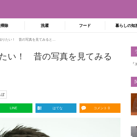
掃除
洗濯
フード
暮らしの知
知りたい！ 昔の写真を見てみると…
たい！ 昔の写真を見てみる
『
んぼ
LINE
はてな
コメント 0