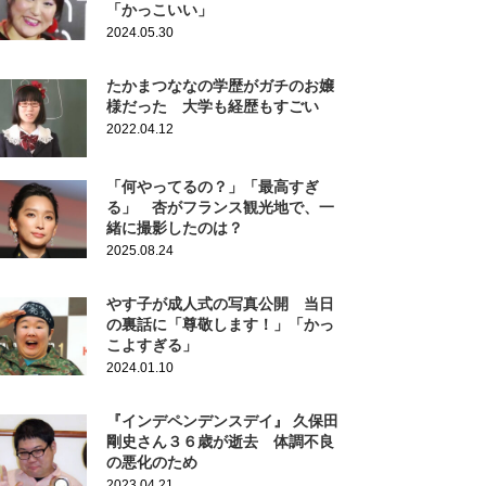
「かっこいい」
2024.05.30
たかまつななの学歴がガチのお嬢
様だった 大学も経歴もすごい
2022.04.12
「何やってるの？」「最高すぎ
る」 杏がフランス観光地で、一
緒に撮影したのは？
2025.08.24
やす子が成人式の写真公開 当日
の裏話に「尊敬します！」「かっ
こよすぎる」
2024.01.10
『インデペンデンスデイ』 久保田
剛史さん３６歳が逝去 体調不良
の悪化のため
2023.04.21