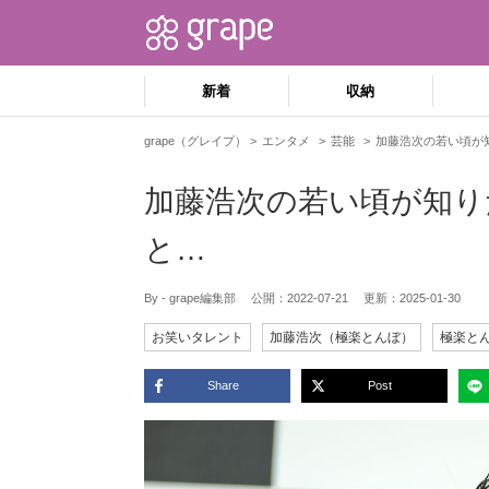
新着
収納
grape（グレイプ）
エンタメ
芸能
加藤浩次の若い頃が
加藤浩次の若い頃が知り
と…
By - grape編集部
公開：
2022-07-21
更新：
2025-01-30
お笑いタレント
加藤浩次（極楽とんぼ）
極楽と
Share
Post