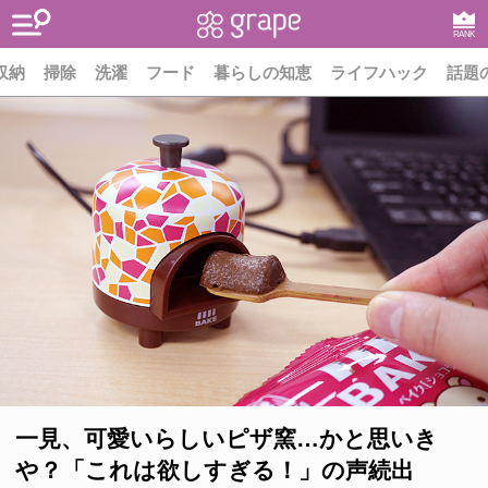
RANK
収納
掃除
洗濯
フード
暮らしの知恵
ライフハック
話題
一見、可愛いらしいピザ窯…かと思いき
や？「これは欲しすぎる！」の声続出