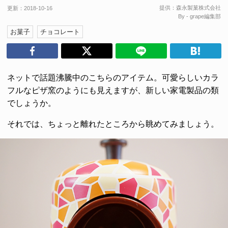
提供：
森永製菓株式会社
更新：
2018-10-16
By - grape編集部
お菓子
チョコレート
ネットで話題沸騰中のこちらのアイテム。可愛らしいカラ
フルなピザ窯のようにも見えますが、新しい家電製品の類
でしょうか。
それでは、ちょっと離れたところから眺めてみましょう。