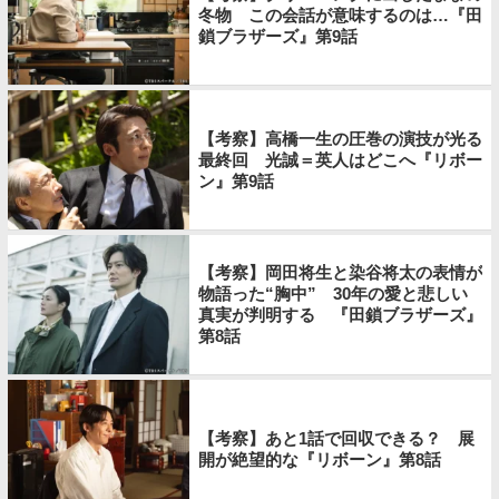
冬物 この会話が意味するのは…『田
鎖ブラザーズ』第9話
【考察】高橋一生の圧巻の演技が光る
最終回 光誠＝英人はどこへ『リボー
ン』第9話
【考察】岡田将生と染谷将太の表情が
物語った“胸中” 30年の愛と悲しい
真実が判明する 『田鎖ブラザーズ』
第8話
【考察】あと1話で回収できる？ 展
開が絶望的な『リボーン』第8話