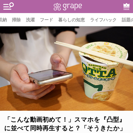
RANK
収納
掃除
洗濯
フード
暮らしの知恵
ライフハック
話題
「こんな動画初めて！」スマホを『凸型』
に並べて同時再生すると？「そうきたか」