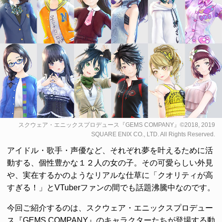
スクウェア・エニックスプロデュース『GEMS COMPANY』©2018, 2019
SQUARE ENIX CO., LTD. All Rights Reserved.
アイドル・歌手・声優など、それぞれ夢を叶えるために活
動する、個性豊かな１２人の女の子。その可愛らしい外見
や、実在するかのようなリアルな仕草に「クオリティが高
すぎる！」とVTuberファンの間でも話題沸騰中なのです。
今回ご紹介するのは、スクウェア・エニックスプロデュー
ス『GEMS COMPANY』のキャラクターたちが登場する動