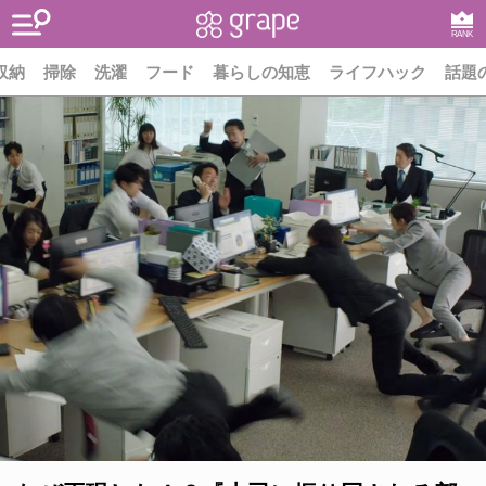
RANK
収納
掃除
洗濯
フード
暮らしの知恵
ライフハック
話題