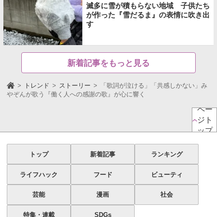
滅多に雪が積もらない地域 子供たち
が作った『雪だるま』の表情に吹き出
す
新着記事をもっと見る
トレンド
ストーリー
「歌詞が泣ける」「共感しかない」み
やぞんが歌う『働く人への感謝の歌』が心に響く
ペー
ジト
ップ
トップ
新着記事
ランキング
ライフハック
フード
ビューティ
芸能
漫画
社会
特集・連載
SDGs