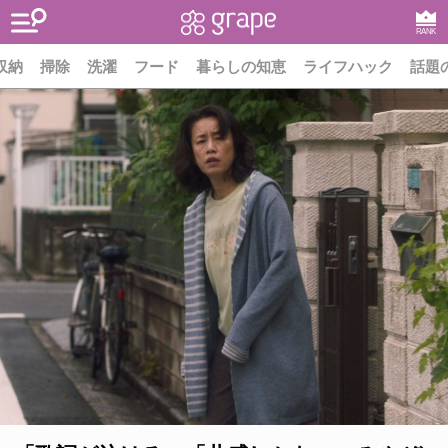
RANK
収納
掃除
洗濯
フード
暮らしの知恵
ライフハック
話題