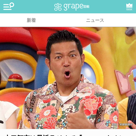
芸能
RANK
新着
ニュース