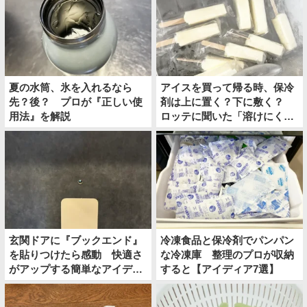
夏の水筒、氷を入れるなら
アイスを買って帰る時、保冷
先？後？ プロが『正しい使
剤は上に置く？下に敷く？
用法』を解説
ロッテに聞いた「溶けにくい
持ち帰り方」
玄関ドアに『ブックエンド』
冷凍食品と保冷剤でパンパン
を貼りつけたら感動 快適さ
な冷凍庫 整理のプロが収納
がアップする簡単なアイディ
すると【アイディア7選】
アとは