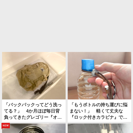
「バックパックってどう洗っ
「もうボトルの持ち運びに悩
てる？」 4か月ほぼ毎日背
まない！」 軽くて丈夫な
負ってきたグレゴリー『オー
『ロック付きカラビナ』で夏
ルデイ』を…
のお出かけが快適になる
new