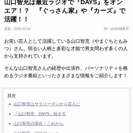
山口智充は最近ラジオで『DAYS』をオン
エア！？ 『ぐっさん家』や『カーズ』で
活躍！！
By - grape編集部
更新：
2025-03-10
お笑い芸人として活躍している山口智充（やまぐちともみ
つ）さん。明るい人柄と多彩な才能で男女問わず多くの人
から支持されています。
そんな山口智充さんの経歴や出演作、パーソナリティを務
めるラジオ番組といったさまざまな情報をご紹介します！
目次
山口智充はサラリーマンから芸人に
『山口智充 DAYS』始まる
山口智充の現在・これから