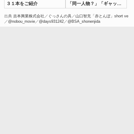
３１本をご紹介
「同一人物？」「ギャップ
大きい」の声
出典
吉本興業株式会社
／
ぐっさんの具
／
山口智充「赤とんぼ」short ve
／
@nobou_movie
／
@days931242
／
@BSA_shonenjida