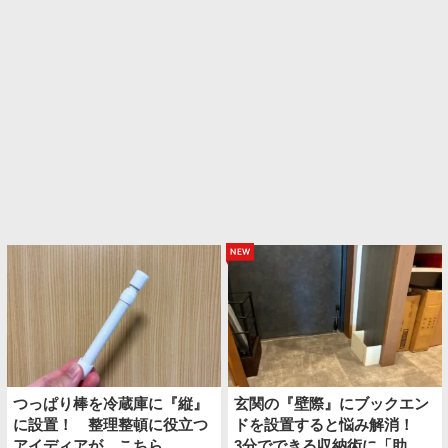
new
つっぱり棒を冷蔵庫に『縦』
玄関の『壁際』にブックエン
に設置！ 整理整頓に役立つ
ドを設置すると悩み解消！
アイディアが、こちら
3分でできる収納術に「助か