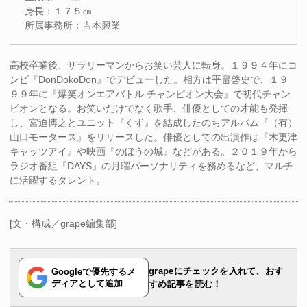
身長：１７５㎝
所属事務所：吉本興業
高校卒業後、サラリーマンからお笑い芸人に転身。１９９４年にコ
ンビ『DonDokoDon』でデビューした。相方は平畠啓史で、１９
９９年に『爆笑オンエアバトル チャンピオン大会』で初代チャン
ピオンとなる。お笑いだけでなく歌手、俳優としての才能も発揮
し、宮迫博之とユニット『くず』を結成したのちアルバム『（有）
山口モータース』をリリースした。俳優としての出演作は『木更津
キャッツアイ』や映画『のぼうの城』などがある。２０１９年から
ラジオ番組『DAYS』の月曜パーソナリティを務めるなど、マルチ
に活躍するタレント。
[文・構成／grape編集部]
grapeにチェックを入れて、おす
Googleで優先するメ
ディアとして追加
すめ記事を読む！