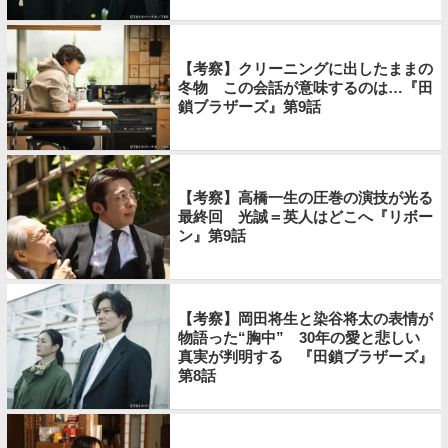
【考察】クリーニングに出したままの
冬物 この会話が意味するのは…『田
鎖ブラザーズ』第9話
【考察】高橋一生の圧巻の演技が光る
最終回 光誠＝英人はどこへ『リボー
ン』第9話
【考察】岡田将生と染谷将太の表情が
物語った“胸中” 30年の愛と悲しい
真実が判明する 『田鎖ブラザーズ』
第8話