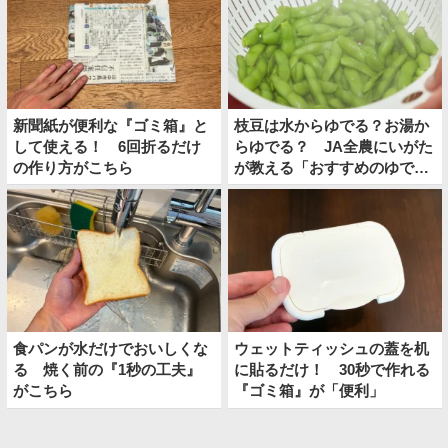
新聞紙が便利な『ゴミ箱』と
枝豆は水からゆでる？お湯か
して使える！ 6回折るだけ
らゆでる？ JA全農にいがた
の作り方がこちら
が教える「おすすめのゆで
方」がこちら
食パンが水だけでおいしくな
ウェットティッシュの蓋を机
る 焼く前の『1秒の工夫』
に貼るだけ！ 30秒で作れる
がこちら
『ゴミ箱』が「便利」