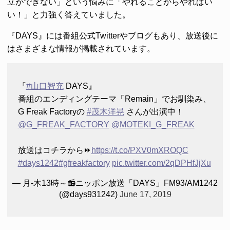
立ができない」という悩みに「やれることからやればい
い！」と力強く答えていました。
『DAYS』には番組公式Twitterやブログもあり、放送後に
はさまざまな情報が掲載されています。
『
#山口智充
DAYS』
番組のエンディングテーマ「Remain」でお馴染み、
G Freak Factoryの
#茂木洋晃
さんが出演中！
@G_FREAK_FACTORY
@MOTEKI_G_FREAK
放送はコチラから⏩
https://t.co/PXV0mXROQC
#days1242
#gfreakfactory
pic.twitter.com/2qDPHfJjXu
— 月-木13時～📻ニッポン放送「DAYS」FM93/AM1242
(@days931242)
June 17, 2019