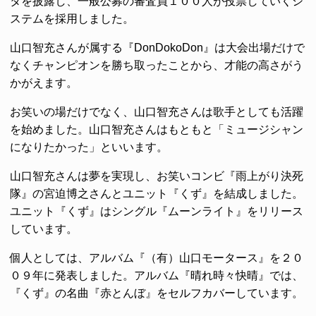
タを披露し、一般公募の審査員１００人が投票していくシ
ステムを採用しました。
山口智充さんが属する『DonDokoDon』は大会出場だけで
なくチャンピオンを勝ち取ったことから、才能の高さがう
かがえます。
お笑いの場だけでなく、山口智充さんは歌手としても活躍
を始めました。山口智充さんはもともと「ミュージシャン
になりたかった」といいます。
山口智充さんは夢を実現し、お笑いコンビ『雨上がり決死
隊』の宮迫博之さんとユニット『くず』を結成しました。
ユニット『くず』はシングル『ムーンライト』をリリース
しています。
個人としては、アルバム『（有）山口モータース』を２０
０９年に発表しました。アルバム『晴れ時々快晴』では、
『くず』の名曲『赤とんぼ』をセルフカバーしています。