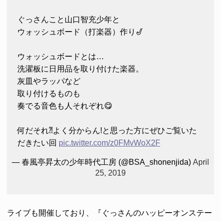
ぐっさんこと山口智充少年と
ウォッシュボード（打楽器）作り🎷
ウォッシュボードとは…
洗濯板に日用品を取り付けた楽器。
灰皿やラッパなど
取り付けるものも
奏でる音色も人それぞれ😋
何だそれ⁈よく分からん!と思った方にぜひご覧いた
だきたい回
pic.twitter.com/z0FMvWoX2F
— 春風亭昇太の少年時代工房 (@BSA_shonenjida)
April
25, 2019
ライブも開催しており、『ぐっさんのハッピーオンステー