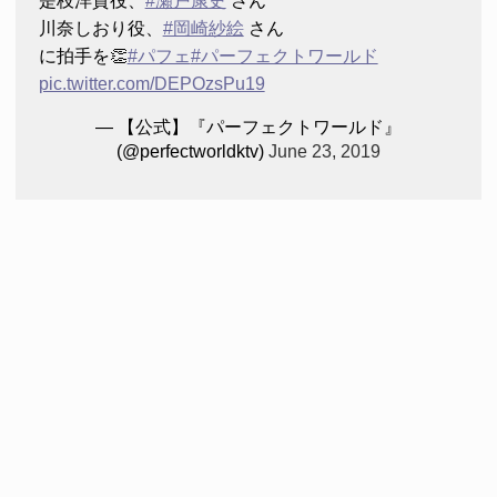
是枝洋貴役、
#瀬戸康史
さん
川奈しおり役、
#岡崎紗絵
さん
に拍手を👏
#パフェ
#パーフェクトワールド
pic.twitter.com/DEPOzsPu19
— 【公式】『パーフェクトワールド』
(@perfectworldktv)
June 23, 2019