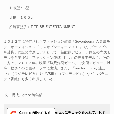
血液型：B型
身長：１６５cm
所属事務所：T-TRIBE ENTERTAINMENT
２０１２年に開催されたファッション雑誌『Seventeen』の専属モ
デルオーディション『ミスセブンティーン2012』で、グランプリ
を受賞。同誌の専属モデルとして、芸能界デビュー。同誌の専属モ
デルを卒業後は、ファッション雑誌『Ray』の専属モデルに。その
一方で、２０１５年に映画『脳漿炸裂ガール』で女優デビュー。以
降、数多くの映画やドラマに出演。また、『run for money 逃走
中』（フジテレビ系）や『VS嵐』（フジテレビ系）など、バラエ
ティ番組にも多く出演している。
[文・構成／grape編集部]
grapeにチェックを入れて、おす
Googleで優先するメ