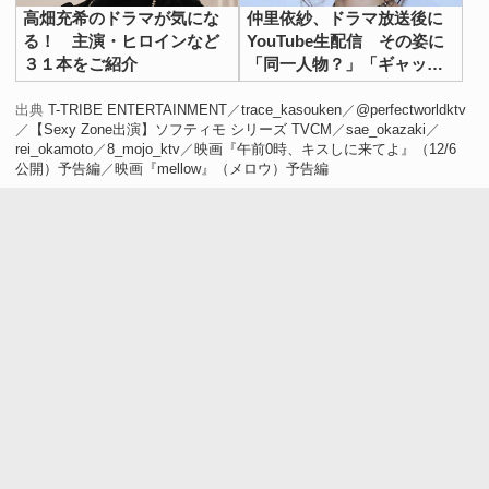
高畑充希のドラマが気にな
仲里依紗、ドラマ放送後に
る！ 主演・ヒロインなど
YouTube生配信 その姿に
３１本をご紹介
「同一人物？」「ギャップ
大きい」の声
出典
T-TRIBE ENTERTAINMENT
／
trace_kasouken
／
@perfectworldktv
／
【Sexy Zone出演】ソフティモ シリーズ TVCM
／
sae_okazaki
／
rei_okamoto
／
8_mojo_ktv
／
映画『午前0時、キスしに来てよ』（12/6
公開）予告編
／
映画『mellow』（メロウ）予告編