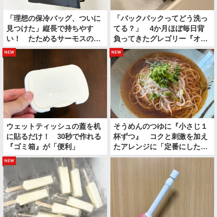
「理想の保冷バッグ、ついに
「バックパックってどう洗っ
見つけた」縦長で持ちやす
てる？」 4か月ほぼ毎日背
い！ たためるサーモスの保
負ってきたグレゴリー『オー
冷ショッピングバッグ
ルデイ』を…
new
new
ウェットティッシュの蓋を机
そうめんのつゆに『小さじ１
に貼るだけ！ 30秒で作れる
杯ずつ』 コクと刺激を加え
『ゴミ箱』が「便利」
たアレンジに「定番にした
い」
new