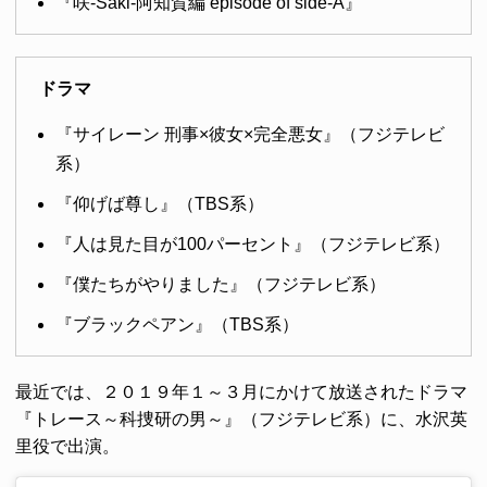
『咲-Saki-阿知賀編 episode of side-A』
ドラマ
『サイレーン 刑事×彼女×完全悪女』（フジテレビ
系）
『仰げば尊し』（TBS系）
『人は見た目が100パーセント』（フジテレビ系）
『僕たちがやりました』（フジテレビ系）
『ブラックペアン』（TBS系）
最近では、２０１９年１～３月にかけて放送されたドラマ
『トレース～科捜研の男～』（フジテレビ系）に、水沢英
里役で出演。