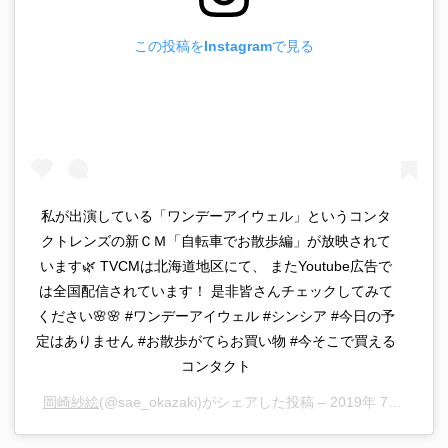
この投稿をInstagramで見る
私が出演している「ワンデーアイウェル」というコンタ
クトレンズの新ＣＭ「自転車でお散歩編」が放映されて
います🌿 TVCMは北海道地区にて、 またYoutube広告で
は全国配信されています！ 是非皆さんチェックしてみて
ください🌸🌸 #ワンデーアイウェル #シンシア #今日の予
定はありません #お散歩がてらお買い物 #今そこで買える
コンタクト
岡崎紗絵
(@sae_okazaki)がシェアした投稿 –
2019年 7月月9日午後10時30分PDT