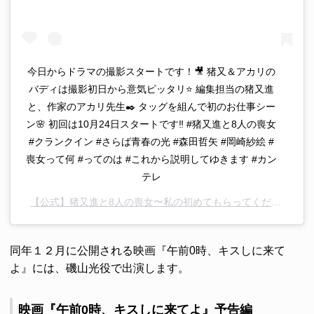
今日からドラマの撮影スタートです！🎥 猪又＆アカリの
バディは撮影初日から意気ピッタリ⭐️ 編集担当の猪又進
と、作家のアカリ先生✒️ タッグを組んで初のお仕事シー
ン🌸 初回は10月24日スタートです‼️ #猪又進と8人の喪女
#クランクイン #さらば青春の光 #森田哲矢 #岡崎紗絵 #
喪女って何 #ってのは #これから説明してゆきます #カン
テレ
【公式】猪又進と8人の喪女〜私の初めてもらってください〜
(
同年１２月に公開される映画『午前0時、キスしに来て
よ』には、磯山光役で出演します。
映画『午前0時、キスしに来てよ』予告編