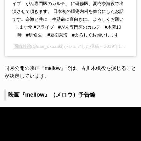
イブ がん専門医のカルテ」 に研修医、夏樹奈海役で出
演させて頂きます。 日本初の腫瘍内科を舞台にしたお話
です。奈海と共に一生懸命に直向きに。 よろしくお願い
します🌹 #アライブ #がん専門医のカルテ #木曜10
時 #研修医 #夏樹奈海 #よろしくお願いします
岡崎紗絵
(@sae_okazaki)がシェアした投稿 –
2019年11月月21日午後5時31分PST
同月公開の映画『mellow』では、古川木帆役を演じること
が決定しています。
映画『mellow』（メロウ）予告編