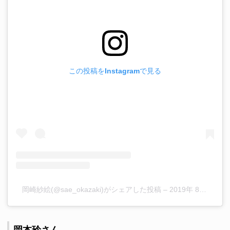
この投稿をInstagramで見る
岡崎紗絵(@sae_okazaki)がシェアした投稿
–
2019年 8月月2日午後8時56分PDT
岡本玲さん