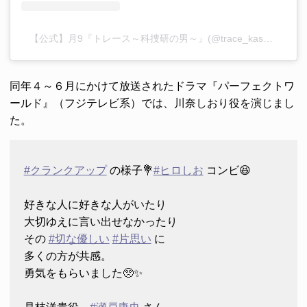
【公式】月9『トレース～科捜研の男～』(@trace_kasouken)がシェアした投稿
同年４～６月にかけて放送されたドラマ『パーフェクトワ
ールド』（フジテレビ系）では、川奈しおり役を演じまし
た。
#クランクアップ
の様子💐
#ヒロしお
コンビ😆
好きな人に好きな人がいたり
大切ゆえに言い出せなかったり
その
#切な優しい
#片思い
に
多くの方が共感。
勇気をもらいました🥺✨