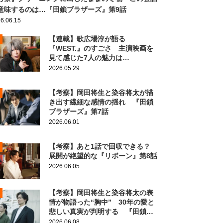
意味するのは…『田鎖ブラザーズ』第9話
6.06.15
【連載】歌広場淳が語る
『WEST.』のすごさ 主演映画を
見て感じた7人の魅力は…
2026.05.29
【考察】岡田将生と染谷将太が描
き出す繊細な感情の揺れ 『田鎖
ブラザーズ』第7話
2026.06.01
【考察】あと1話で回収できる？
展開が絶望的な『リボーン』第8話
2026.06.05
【考察】岡田将生と染谷将太の表
情が物語った“胸中” 30年の愛と
悲しい真実が判明する 『田鎖ブ
ラザーズ』第8話
2026.06.08