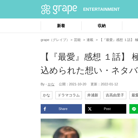
ENTERTAINMENT
新着
収納
grape（グレイプ）
芸能
連載
【『最愛』感想 １話】
【『最愛』感想 １話】
込められた想い・ネタ
By -
かな
公開：
2021-10-20
更新：
2022-01-12
かな
ドラマコラム
井浦新
吉高由里子
最
Share
Post