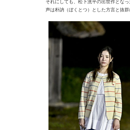
それにしても、松下洸平の出世作となっ
声は朴訥（ぼくとつ）とした方言と抜群