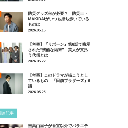
防災グッズ何が必要？ 防災士・
MAKIDAIがいつも持ち歩いている
ものは
2026.05.15
【考察】『リボーン』第6話で暗示
された“残酷な結末” 英人が支払
う代償とは
2026.05.22
【考察】このドラマが描こうとし
ているもの 『田鎖ブラザーズ』6
話
2026.05.25
関連記事
吉高由里子が番宣以外でバラエテ