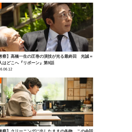
考察】高橋一生の圧巻の演技が光る最終回 光誠＝
人はどこへ『リボーン』第9話
6.06.12
考察】クリーニングに出したままの冬物 この会話