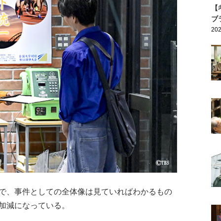
【
ブ
202
で、事件としての全体像は見ていればわかるもの
加減になっている。