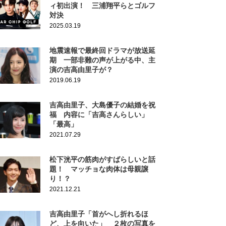
ィ初出演！ 三浦翔平らとゴルフ
対決
2025.03.19
地震速報で最終回ドラマが放送延
期 一部非難の声が上がる中、主
演の吉高由里子が？
2019.06.19
吉高由里子、大島優子の結婚を祝
福 内容に「吉高さんらしい」
「最高」
2021.07.29
松下洸平の筋肉がすばらしいと話
題！ マッチョな肉体は母親譲
り！？
2021.12.21
吉高由里子「首がへし折れるほ
ど、上を向いた」 ２枚の写真を