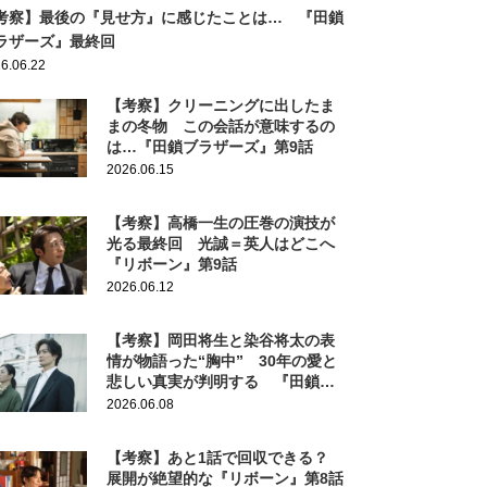
考察】最後の『見せ方』に感じたことは… 『田鎖
ラザーズ』最終回
6.06.22
【考察】クリーニングに出したま
まの冬物 この会話が意味するの
は…『田鎖ブラザーズ』第9話
2026.06.15
【考察】高橋一生の圧巻の演技が
光る最終回 光誠＝英人はどこへ
『リボーン』第9話
2026.06.12
【考察】岡田将生と染谷将太の表
情が物語った“胸中” 30年の愛と
悲しい真実が判明する 『田鎖ブ
ラザーズ』第8話
2026.06.08
【考察】あと1話で回収できる？
展開が絶望的な『リボーン』第8話