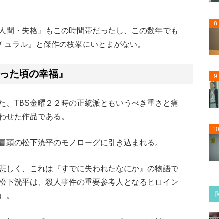
8
人間・失格』もこの時間帯だったし、この数年でも
チュラル』と傑作の枚挙にいとまがない。
った頃の幸福』
9
た、TBS金曜２２時の正統派ともいうべき重さと痛
わせた作品である。
10
冒頭の松下洸平のモノローグに引き込まれる。
悲しく、これは『すでに失われたなにか』の物語で
松下洸平は、殺人事件の重要参考人となるヒロイン
）。