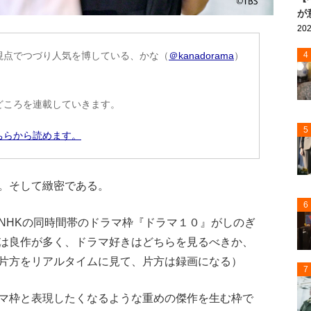
が
202
自の視点でつづり人気を博している、かな（
＠kanadorama
）
4
どころを連載していきます。
5
ちらから読めます。
。そして緻密である。
6
とNHKの同時間帯のドラマ枠『ドラマ１０』がしのぎ
は良作が多く、ドラマ好きはどちらを見るべきか、
片方をリアルタイムに見て、片方は録画になる）
7
ラマ枠と表現したくなるような重めの傑作を生む枠で