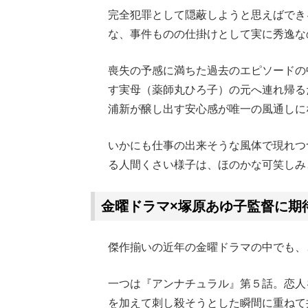
完全犯罪として隠蔽しようと思えばでき
な、事件ものの仕掛けとして実に秀逸な
喪失の予感に満ちた過去のエピソードの
す実母（薬師丸ひろ子）の元へ連れ帰る
浦新が醸し出す安心感が唯一の風通しに
いかにも仕事の出来そうな風体で現れつ
る人間くさい様子は、ほのかな可笑しみ
金曜ドラマ×塚原あゆ子監督に期
傑作揃いの近年の金曜ドラマの中でも、
一つは『アンナチュラル』第５話。恋人
を加えて刺し殺そうとした瞬間に重ねて