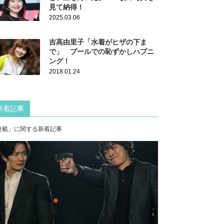
見て納得！
2025.03.06
吉高由里子「水着がヒザの下ま
で」 プールでの恥ずかしハプニ
ング！
2018.01.24
新着記事
連載」に関する新着記事