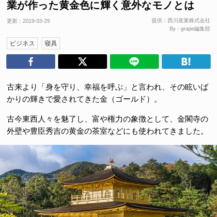
業が作った黄金色に輝く意外なモノとは
提供：
西川産業株式会社
更新：
2019-03-29
By - grape編集部
ビジネス
寝具
古来より「身を守り、幸福を呼ぶ」と言われ、その眩いば
かりの輝きで愛されてきた金（ゴールド）。
古今東西人々を魅了し、富や権力の象徴として、金閣寺の
外壁や豊臣秀吉の黄金の茶室などにも使われてきました。