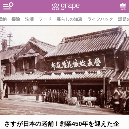
RANK
収納
掃除
洗濯
フード
暮らしの知恵
ライフハック
話題
さすが日本の老舗！創業450年を迎えた企