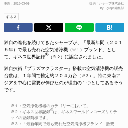
提供：
シャープ株式会社
更新：
2018-03-09
By - grape編集部
ギネス
独自の進化を続けてきたシャープが、「最新年間（２０１
５年）で最も売れた空気清浄機
ブランド」とし
（※１）
®
て、ギネス世界記録
に認定されました。
（※２）
独自技術『プラズマクラスター』搭載の空気清浄機の販売
台数は、１年間で推定約２０４万台
。特に東南ア
（※３）
ジアを中心に需要が伸びたのが理由の１つとしてあるそう
です。
※１：空気浄化機器のカテゴリーにおいて。
®
※２：ギネス世界記録
は、ギネスワールドレコーズリミテ
ッドの登録商標です。
※３：「最新年間で最も売れた空気清浄機ブランド―販売