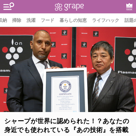
RANK
収納
掃除
洗濯
フード
暮らしの知恵
ライフハック
話題
シャープが世界に認められた！？あなたの
身近でも使われている『あの技術』を搭載