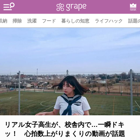
RANK
収納
掃除
洗濯
フード
暮らしの知恵
ライフハック
話題
リアル女子高生が、校舎内で…一瞬ドキ
ッ！ 心拍数上がりまくりの動画が話題