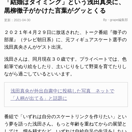
「結婚はタイミング」という浅田真央に、
黒柳徹子がかけた言葉がグッとくる
By - grape編集部
更新：
2021-04-30
２０２１年４月２９日に放送された、トーク番組『徹子の
部屋』（テレビ朝日系）に、元フィギュアスケート選手の
浅田真央さんがゲスト出演。
浅田さんは、同月現在３０歳です。プライベートでは、色
鉛筆でぬり絵をしたり、土いじりをして野菜を育てたりし
ながら過ごしているといいます。
浅田真央が外出自粛中に投稿した写真 ネットで
「人柄が出てる」と話題に
番組で「いずれは自分のスケートリンクを作りたい」とい
う夢を語った浅田さん。もっと年齢を重ねてからの展望と
しては、畑を耕すなど、いずれは自給自足の生活をしたい