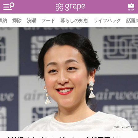
RANK
収納
掃除
洗濯
フード
暮らしの知恵
ライフハック
話題