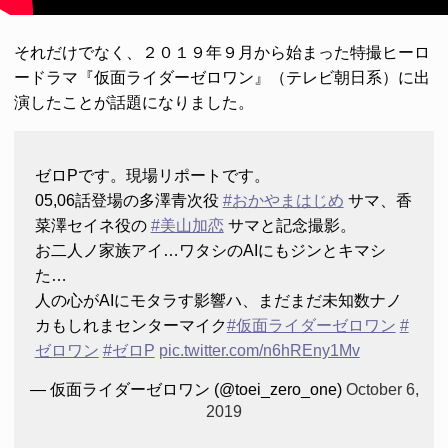
それだけでなく、２０１９年９月から始まった特撮ヒーロ
ードラマ『仮面ライダーゼロワン』（テレビ朝日系）に出
演したことが話題になりました。
ゼロPです。現場リポートです。
05,06話登場の多澤青次役
#おかやまはじめ
サマ、香
菜澤セイネ役の
#美山加恋
サマと記念撮影。
お二人ノ家族アイ…ワタシのAIにもジンとキマシ
た…
人の心がAIにモタラす影響ハ、まだまだ未知数ナノ
カもしれまセンターマイク
#仮面ライダーゼロワン
#
ゼロワン
#ゼロP
pic.twitter.com/n6hREny1Mv
— 仮面ライダーゼロワン (@toei_zero_one)
October 6,
2019