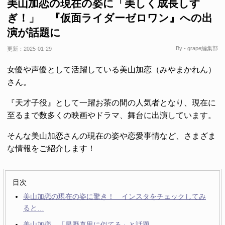
美山加恋の現在の姿に「美しく成長しす
ぎ！」 『仮面ライダーゼロワン』への出
演が話題に
By - grape編集部
更新：
2025-01-29
女優や声優として活躍している美山加恋（みやまかれん）
さん。
『天才子役』として一躍お茶の間の人気者となり、現在に
至るまで数多くの映画やドラマ、舞台に出演しています。
そんな美山加恋さんの現在の姿や恋愛事情など、さまざま
な情報をご紹介します！
目次
美山加恋の現在の姿に驚き！ インスタをチェックしてみ
ると…
美山加恋 「星野真里に似てる」と話題