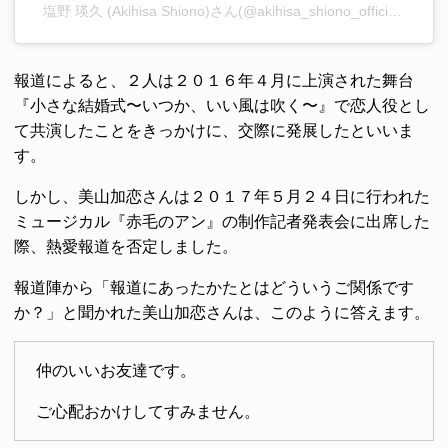
塩野 瑛久 (Akihisa Shiono)さん(@akihisa_shiono_official)がシェアした投稿
報道によると、２人は２０１６年４月に上演された舞台
『小さな結婚式〜いつか、いい風は吹く〜』で恋人役とし
て共演したことをきっかけに、交際に発展したといいま
す。
しかし、美山加恋さんは２０１７年５月２４日に行われた
ミュージカル『赤毛のアン』の制作記者発表会に出席した
際、熱愛報道を否定しました。
報道陣から「報道にあったかたとはどういうご関係です
か？」と聞かれた美山加恋さんは、このように答えます。
仲のいいお友達です。
ご心配おかけしてすみません。