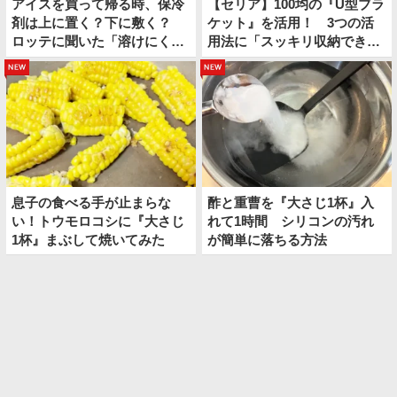
アイスを買って帰る時、保冷
【セリア】100均の『U型ブラ
剤は上に置く？下に敷く？
ケット』を活用！ 3つの活
ロッテに聞いた「溶けにくい
用法に「スッキリ収納でき
持ち帰り方」
た」
new
new
息子の食べる手が止まらな
酢と重曹を『大さじ1杯』入
い！トウモロコシに『大さじ
れて1時間 シリコンの汚れ
1杯』まぶして焼いてみた
が簡単に落ちる方法