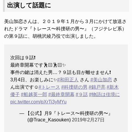
出演して話題に
美山加恋さんは、２０１９年１月から３月にかけて放送さ
れたドラマ『トレース〜科捜研の男〜』（フジテレビ系）
の第９話に、胡桃沢綾乃役で出演しました。
次回は９話❗️
最終章開幕です🕺🏻🕺🏻✨
事件の鍵は消えた男…？９話も目が離せません❗️
3月4日、お楽しみに✨
#和田正人
さん
#美山加恋
さ
ん出演です☺︎
#トレース
#科捜研の男
#錦戸亮
#新木
優子
#船越英一郎
#最終章開幕
#９話
#物語は佳境に
pic.twitter.com/pXrTi3yMYu
— 【公式】月9『トレース〜科捜研の男〜』
(@Trace_Kasouken)
2019年2月27日