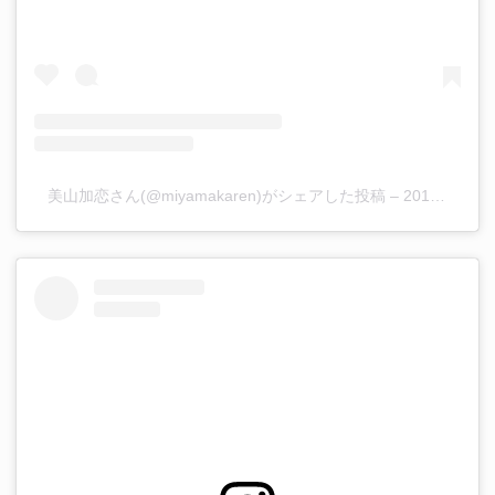
美山加恋さん(@miyamakaren)がシェアした投稿
–
2019年 3月月23日午前4時56分PDT