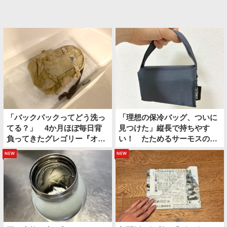
「バックパックってどう洗っ
「理想の保冷バッグ、ついに
てる？」 4か月ほぼ毎日背
見つけた」縦長で持ちやす
負ってきたグレゴリー『オー
い！ たためるサーモスの保
ルデイ』を…
冷ショッピングバッグ
new
new