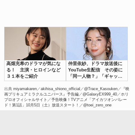
高畑充希のドラマが気にな
仲里依紗、ドラマ放送後に
る！ 主演・ヒロインなど
YouTube生配信 その姿に
３１本をご紹介
「同一人物？」「ギャップ
大きい」の声
出典
miyamakaren
／
akihisa_shiono_official
／
@Trace_Kasouken
／
『映
画プリキュアミラクルユニバース』予告編
／
@GalaxyEX999_40
／
ホリ
プロオフィシャルサイト
／
予告映像！TVアニメ「アイカツオンパレー
ド！第1話」10月5日（土）放送スタート！
／
@toei_zero_one