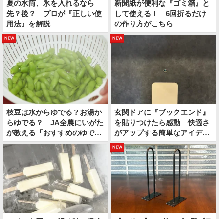
夏の水筒、氷を入れるなら
新聞紙が便利な『ゴミ箱』と
先？後？ プロが『正しい使
して使える！ 6回折るだけ
用法』を解説
の作り方がこちら
new
new
枝豆は水からゆでる？お湯か
玄関ドアに『ブックエンド』
らゆでる？ JA全農にいがた
を貼りつけたら感動 快適さ
が教える「おすすめのゆで
がアップする簡単なアイディ
方」がこちら
アとは
new