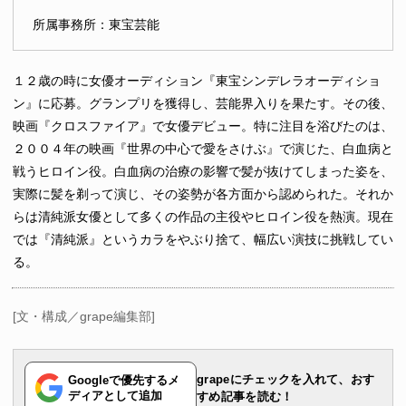
所属事務所：東宝芸能
１２歳の時に女優オーディション『東宝シンデレラオーディショ
ン』に応募。グランプリを獲得し、芸能界入りを果たす。その後、
映画『クロスファイア』で女優デビュー。特に注目を浴びたのは、
２００４年の映画『世界の中心で愛をさけぶ』で演じた、白血病と
戦うヒロイン役。白血病の治療の影響で髪が抜けてしまった姿を、
実際に髪を剃って演じ、その姿勢が各方面から認められた。それか
らは清純派女優として多くの作品の主役やヒロイン役を熱演。現在
では『清純派』というカラをやぶり捨て、幅広い演技に挑戦してい
る。
[文・構成／grape編集部]
grapeにチェックを入れて、おす
Googleで優先するメ
ディアとして追加
すめ記事を読む！