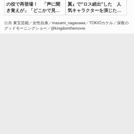
の役で再登場！ 「声に聞
翼』で"ロス続出"した 人
き覚えが」「どこかで見
気キャラクターを演じた俳
た」
優たち
出典
東宝芸能
／
女性自身
／
masami_nagasawa
／
TOKIOカケル
／
深夜の
グッドモーニングショー
／
@kingdomthemovie