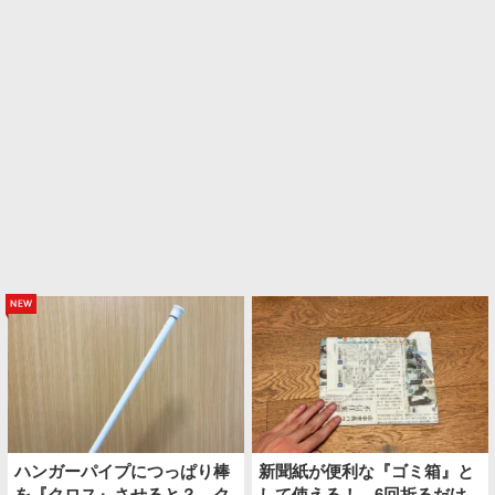
new
ハンガーパイプにつっぱり棒
新聞紙が便利な『ゴミ箱』と
を『クロス』させると？ ク
して使える！ 6回折るだけ