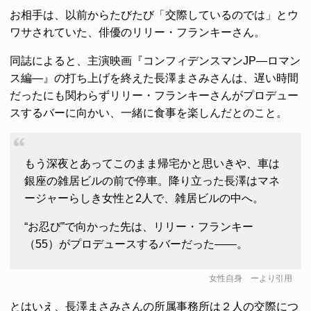
お相手は、以前からたびたび「交際しているのでは」とウ
ワサされていた、俳優のリリー・フランキーさん。
同誌によると、主演映画『コンフィデンスマンJP―ロマン
ス編―』の打ち上げを終えた長澤まさみさんは、遅い時間
だったにも関わらずリリー・フランキーさんがプロデュー
スするバーに向かい、一緒に食事を楽しんだとのこと。
もう深夜とあってこのまま帰宅かと思いきや、車は
銀座の雑居ビルの前で停車。降り立った長澤はマネ
ージャーらしき女性と2人で、雑居ビルの中へ。
“お忍び”で向かった先は、リリー・フランキー
（55）がプロデュースするバーだった――。
女性自身
ーより引用
とはいえ、長澤まさみさんの所属事務所は２人の交際につ