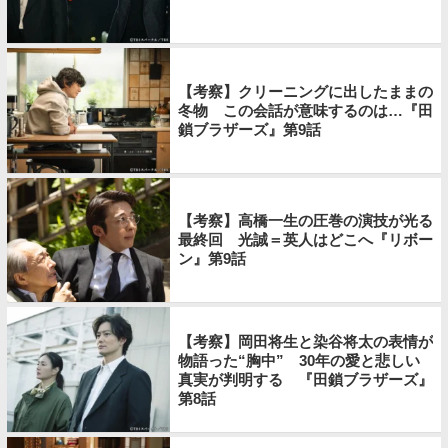
【考察】クリーニングに出したままの
冬物 この会話が意味するのは…『田
鎖ブラザーズ』第9話
【考察】高橋一生の圧巻の演技が光る
最終回 光誠＝英人はどこへ『リボー
ン』第9話
【考察】岡田将生と染谷将太の表情が
物語った“胸中” 30年の愛と悲しい
真実が判明する 『田鎖ブラザーズ』
第8話