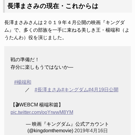
長澤まさみの現在・これからは
長澤まさみさんは２０１９年４月公開の映画『キングダ
ム』で、多くの部族を一手に束ねる美しき王・楊端和（よ
うたんわ）役を演じました。
戦の準備だ！
存分に楽しもうではないか―
#楊端和
／
#長澤まさみ
#キングダム
#4月19日公開
【🎬WEBCM 楊端和篇】
pic.twitter.com/ooYrwwM8YM
— 映画『キングダム』公式アカウント
(@kingdomthemovie)
2019年4月16日