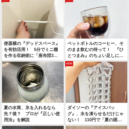
便器横の『デッドスペース』
ペットボトルのコーヒー、そ
を有効活用！ 5分でミニ棚
のまま飲むの待って！ 『ひ
を作る収納術に「座布団3
とつまみ』のちょい足しに
枚！」
「夏にぴったり」「クセにな
new
る」
夏の水筒、氷を入れるなら
ダイソーの『アイスバッ
先？後？ プロが『正しい使
グ』、水を凍らせるだけじゃ
用法』を解説
ない！ 110円で「夏の困り
ごと」を解決