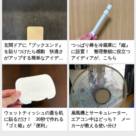
玄関ドアに『ブックエンド』
つっぱり棒を冷蔵庫に『縦』
を貼りつけたら感動 快適さ
に設置！ 整理整頓に役立つ
がアップする簡単なアイディ
アイディアが、こちら
アとは
ウェットティッシュの蓋を机
扇風機とサーキュレーター、
に貼るだけ！ 30秒で作れる
エアコン中はどっち？ メー
『ゴミ箱』が「便利」
カーが教える使い分け