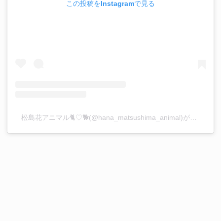
この投稿をInstagramで見る
松島花アニマル🐈♡🐕(@hana_matsushima_animal)がシェアした投稿