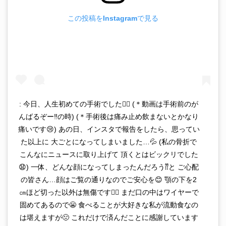
この投稿をInstagramで見る
: 今日、人生初めての手術でした✊🏻 (＊動画は手術前のが
んばるぞー‼︎の時) (＊手術後は痛み止め飲まないとかなり
痛いです😢) あの日、インスタで報告をしたら、思ってい
た以上に 大ごとになってしまいました…💦 (私の骨折で
こんなにニュースに取り上げて 頂くとはビックリでした
😧) 一体、どんな顔になってしまったんだろう⁇と ご心配
の皆さん…顔はご覧の通りなのでご安心を😊 顎の下を2
㎝ほど切った以外は無傷です✌🏻 まだ口の中はワイヤーで
固めてあるので😬 食べることが大好きな私が流動食なの
は堪えますが🤢 これだけで済んだことに感謝しています