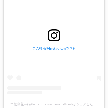
この投稿をInstagramで見る
🌸松島花🌸(@hana_matsushima_official)がシェアした投稿
–
2