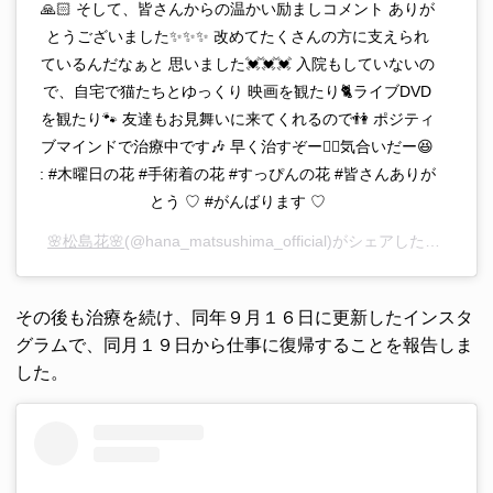
🙏🏻 そして、皆さんからの温かい励ましコメント ありが
とうございました✨✨✨ 改めてたくさんの方に支えられ
ているんだなぁと 思いました💓💓💓 入院もしていないの
で、自宅で猫たちとゆっくり 映画を観たり🐈ライブDVD
を観たり🐾 友達もお見舞いに来てくれるので👫 ポジティ
ブマインドで治療中です🎶 早く治すぞー✊🏻気合いだー😆
: #木曜日の花 #手術着の花 #すっぴんの花 #皆さんありが
とう ♡ #がんばります ♡
🌸松島花🌸
(@hana_matsushima_official)がシェアした投稿 –
2
その後も治療を続け、同年９月１６日に更新したインスタ
グラムで、同月１９日から仕事に復帰することを報告しま
した。