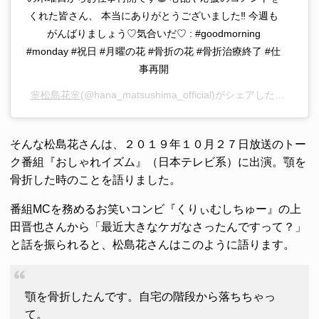
くれた皆さん、 本当にありがとうございました‼︎ 今週も
がんばりましょう♡気合いだ♡ : #goodmorning
#monday #祝日 #月曜の花 #骨折の花 #骨折治療終了 #仕
事再開
🌸松島花🌸
(@hana_matsushima_official)がシェアした投稿 –
2
そんな松島花さんは、２０１９年１０月２７日放送のトー
ク番組『おしゃれイズム』（日本テレビ系）に出演。顎を
骨折した時のことを語りました。
番組MCを務めるお笑いコンビ『くりぃむしちゅー』の上
田晋也さんから「最近大きなケガなさったんですって？」
と話を振られると、松島花さんはこのように語ります。
顎を骨折したんです。自宅の階段から落ちちゃっ
て。