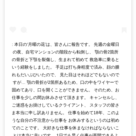
: 本日の‘月曜の花’は、皆さんに報告です。 先週の金曜日
の夜、自宅マンションの階段から転倒し、 顎の骨2箇所
の骨折と下顎を裂傷し、生まれて初めて 救急車に乗ると
いう経験をしました。 手足は打ち身程度で済み、顔の腫
れもだいぶひいたので、 見た目はそれほどでもないので
すが… 顎の骨折が2箇所あるため、口の中をワイヤーで
固めてあり、口を開くことができません。 そのため、お
仕事を少しの間お休みさせて頂きます。 キャンセルし、
ご迷惑をお掛けしているクライアント、 スタッフの皆さ
ま本当に申し訳ありません。 仕事を始めて18年、このよ
うな自分の不注意から仕事を お休みするというのは初め
てのことです。 大好きな仕事を休まなければならないこ
とは本当に辛いです。 1日でも早く仕事が再開できるよ