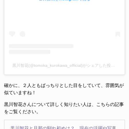
黒川智花(@tomoka_kurokawa_official)がシェアした投稿
–
201
確かに、２人ともぱっちりとした目をしていて、雰囲気が
似ていますね！
黒川智花さんについて詳しく知りたい人は、こちらの記事
をご覧ください。
黒川智花と旦那の馴れ初めは？ 現在の活躍や写真