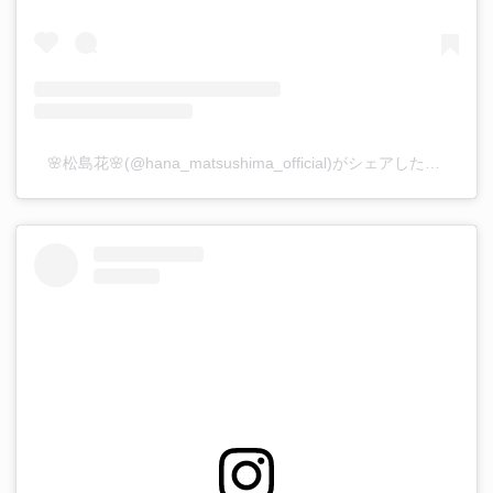
🌸松島花🌸(@hana_matsushima_official)がシェアした投稿
–
2