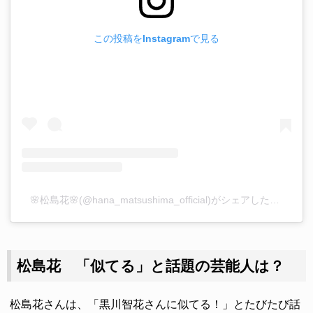
この投稿をInstagramで見る
🌸松島花🌸(@hana_matsushima_official)がシェアした投稿
–
2
松島花 「似てる」と話題の芸能人は？
松島花さんは、「黒川智花さんに似てる！」とたびたび話