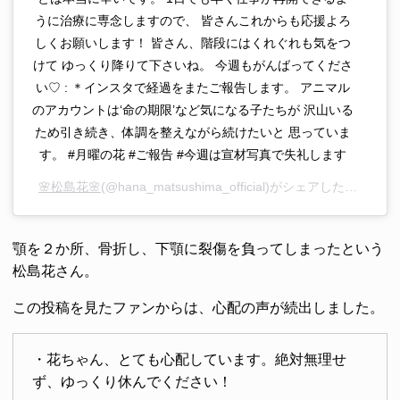
うに治療に専念しますので、 皆さんこれからも応援よろ
しくお願いします！ 皆さん、階段にはくれぐれも気をつ
けて ゆっくり降りて下さいね。 今週もがんばってくださ
い♡ : ＊インスタで経過をまたご報告します。 アニマル
のアカウントは‘命の期限’など気になる子たちが 沢山いる
ため引き続き、体調を整えながら続けたいと 思っていま
す。 #月曜の花 #ご報告 #今週は宣材写真で失礼します
🌸松島花🌸
(@hana_matsushima_official)がシェアした投稿 –
2
顎を２か所、骨折し、下顎に裂傷を負ってしまったという
松島花さん。
この投稿を見たファンからは、心配の声が続出しました。
・花ちゃん、とても心配しています。絶対無理せ
ず、ゆっくり休んでください！