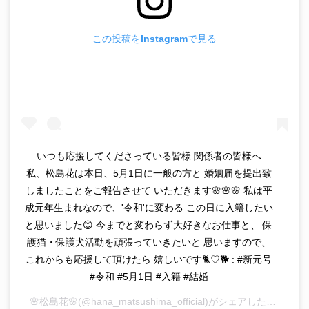
この投稿をInstagramで見る
: いつも応援してくださっている皆様 関係者の皆様へ :
私、松島花は本日、5月1日に一般の方と 婚姻届を提出致
しましたことをご報告させて いただきます🌸🌸🌸 私は平
成元年生まれなので、'令和'に変わる この日に入籍したい
と思いました😊 今までと変わらず大好きなお仕事と、 保
護猫・保護犬活動を頑張っていきたいと 思いますので、
これからも応援して頂けたら 嬉しいです🐈♡🐕 : #新元号
#令和 #5月1日 #入籍 #結婚
🌸松島花🌸
(@hana_matsushima_official)がシェアした投稿 –
2