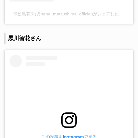
🌸松島花🌸(@hana_matsushima_official)がシェアした投稿
–
2
黒川智花さん
この投稿をInstagramで見る