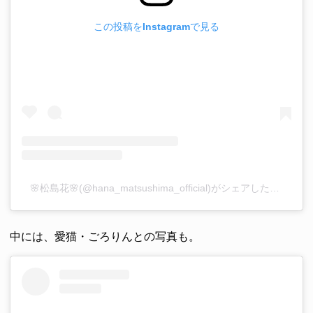
この投稿をInstagramで見る
🌸松島花🌸(@hana_matsushima_official)がシェアした投稿
–
2
中には、愛猫・ごろりんとの写真も。