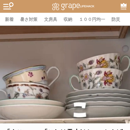
LIFEHACK
RANK
新着
暑さ対策
文房具
収納
１００円均一
防災