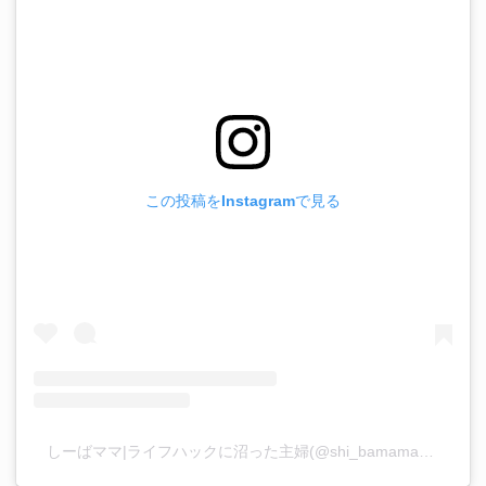
この投稿をInstagramで見る
しーばママ|ライフハックに沼った主婦(@shi_bamama)がシェアした投稿