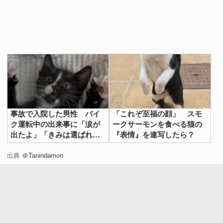
事故で入院した男性 バイ
「これぞ至福の顔」 スモ
ク運転中の出来事に「涙が
ークサーモンを食べる猫の
出たよ」「きみは選ばれ
『表情』を連写したら？
た」
出典
＠Tanindamon