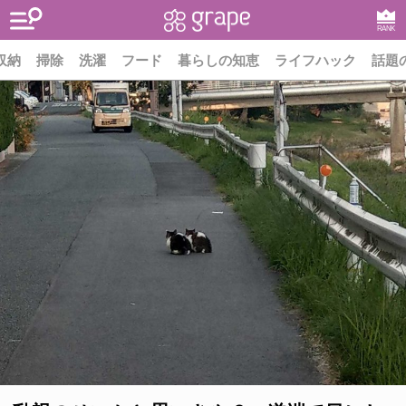
RANK
収納
掃除
洗濯
フード
暮らしの知恵
ライフハック
話題