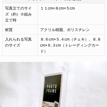
写真立てのサイ
１１cm×８cm×５cm
ズ（約）※組み
立て時
材質
アクリル樹脂、ポリスチレン
入れられる写真
８.６cm×５.４cm（チェキ）、８.８
のサイズ
cm×６.３cm（トレーディングカー
ド）