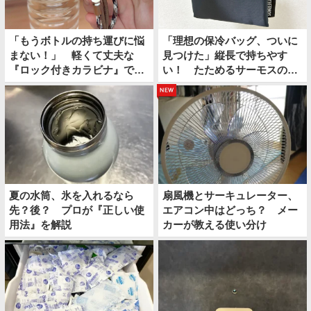
「もうボトルの持ち運びに悩
「理想の保冷バッグ、ついに
まない！」 軽くて丈夫な
見つけた」縦長で持ちやす
『ロック付きカラビナ』で夏
い！ たためるサーモスの保
のお出かけが快適になる
冷ショッピングバッグ
new
夏の水筒、氷を入れるなら
扇風機とサーキュレーター、
先？後？ プロが『正しい使
エアコン中はどっち？ メー
用法』を解説
カーが教える使い分け