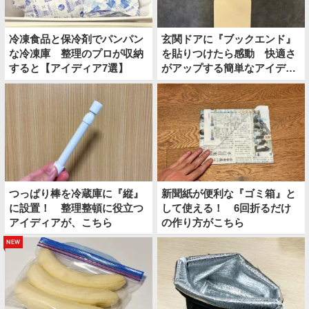
冷凍食品と保冷剤でパンパン
玄関ドアに『ブックエンド』
な冷凍庫 整理のプロが収納
を貼りつけたら感動 快適さ
すると【アイディア7選】
がアップする簡単なアイディ
アとは
つっぱり棒を冷蔵庫に『縦』
新聞紙が便利な『ゴミ箱』と
に設置！ 整理整頓に役立つ
して使える！ 6回折るだけ
アイディアが、こちら
の作り方がこちら
new