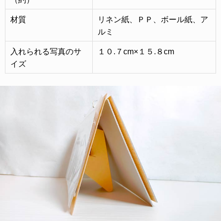
材質
リネン紙、ＰＰ、ボール紙、ア
ルミ
入れられる写真のサ
１０.７cm×１５.８cm
イズ