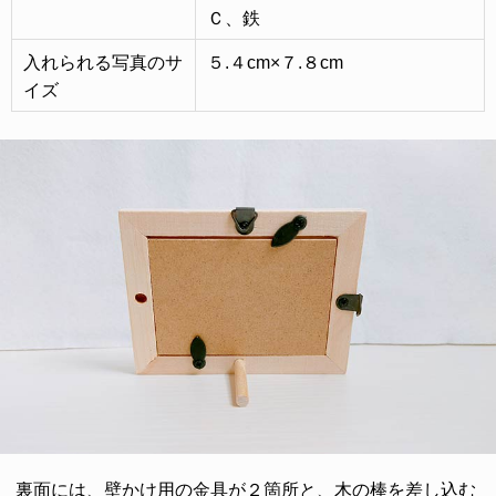
Ｃ、鉄
入れられる写真のサ
５.４cm×７.８cm
イズ
裏面には、壁かけ用の金具が２箇所と、木の棒を差し込む