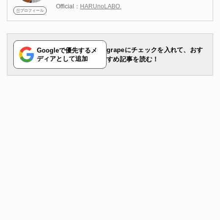
ンに靴店をまわって、チェックしています！ゲームと・
Official：
HARUnoLABO.
グルメを楽しむことが趣味です。セブンイレブンを始め
プロフィール
としたコンビニスイーツもよくチェックしています。甘
党の辛党。スニーカーなどのファッションアイテム、身
近な便利グッズ、食べ物についての情報を発信中です。
grapeにチェックを入れて、おす
Googleで優先するメ
ディアとして追加
すめ記事を読む！