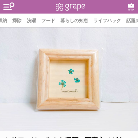
RANK
収納
掃除
洗濯
フード
暮らしの知恵
ライフハック
話題