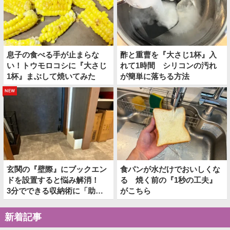
息子の食べる手が止まらな
酢と重曹を『大さじ1杯』入
い！トウモロコシに『大さじ
れて1時間 シリコンの汚れ
1杯』まぶして焼いてみた
が簡単に落ちる方法
new
玄関の『壁際』にブックエン
食パンが水だけでおいしくな
ドを設置すると悩み解消！
る 焼く前の『1秒の工夫』
3分でできる収納術に「助か
がこちら
った！」
新着記事