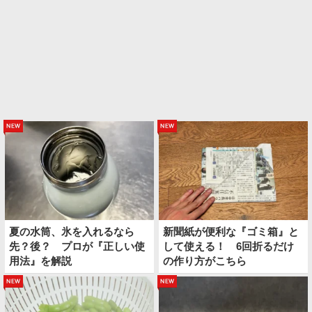
new
new
夏の水筒、氷を入れるなら
新聞紙が便利な『ゴミ箱』と
先？後？ プロが『正しい使
して使える！ 6回折るだけ
用法』を解説
の作り方がこちら
new
new