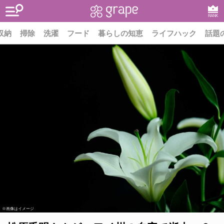
RANK
収納
掃除
洗濯
フード
暮らしの知恵
ライフハック
話題
※画像はイメージ