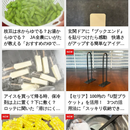
枝豆は水からゆでる？お湯か
玄関ドアに『ブックエンド』
らゆでる？ JA全農にいがた
を貼りつけたら感動 快適さ
が教える「おすすめのゆで
がアップする簡単なアイディ
方」がこちら
アとは
new
アイスを買って帰る時、保冷
【セリア】100均の『U型ブラ
剤は上に置く？下に敷く？
ケット』を活用！ 3つの活
ロッテに聞いた「溶けにくい
用法に「スッキリ収納でき
持ち帰り方」
た」
new
new