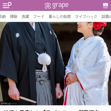
RANK
収納
掃除
洗濯
フード
暮らしの知恵
ライフハック
話題
※写真はイメージ