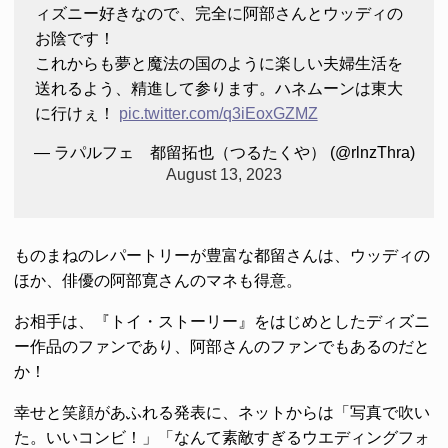
ィズニー好きなので、完全に阿部さんとウッディの
お陰です！
これからも夢と魔法の国のように楽しい夫婦生活を
送れるよう、精進して参ります。ハネムーンは東大
に行けぇ！
pic.twitter.com/q3iEoxGZMZ
— ラパルフェ 都留拓也（つるたくや） (@rlnzThra)
August 13, 2023
ものまねのレパートリーが豊富な都留さんは、ウッディの
ほか、俳優の阿部寛さんのマネも得意。
お相手は、『トイ・ストーリー』をはじめとしたディズニ
ー作品のファンであり、阿部さんのファンでもあるのだと
か！
幸せと笑顔があふれる発表に、ネットからは「写真で吹い
た。いいコンビ！」「なんて素敵すぎるウエディングフォ