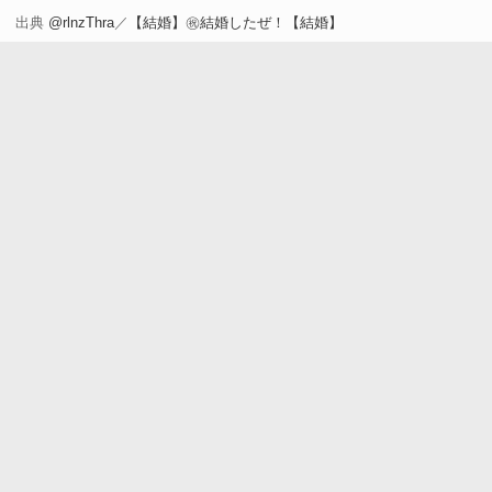
ん…」
出典
@rlnzThra
／
【結婚】㊗️結婚したぜ！【結婚】