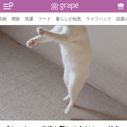
RANK
収納
掃除
洗濯
フード
暮らしの知恵
ライフハック
話題