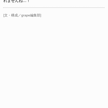
れませんね…！
[文・構成／grape編集部]