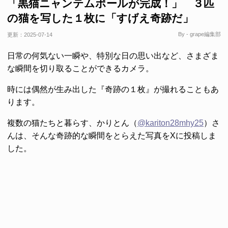
「黒猫ニャンテムポールが完成！」 ３匹
の猫を写した１枚に「すげえ奇跡だ」
By - grape編集部
更新：
2025-07-14
日常の何気ない一瞬や、特別な日の思い出など、さまざま
な瞬間を切り取ることができるカメラ。
時には偶然が生み出した『奇跡の１枚』が撮れることもあ
ります。
複数の猫たちと暮らす、かりとん（
@kariton28mhy25
）さ
んは、そんな奇跡的な瞬間をとらえた写真をXに投稿しま
した。