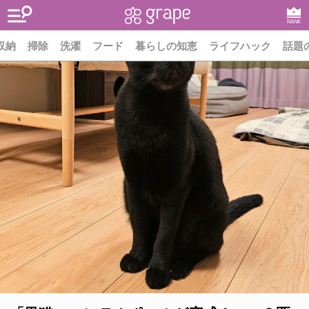
RANK
収納
掃除
洗濯
フード
暮らしの知恵
ライフハック
話題