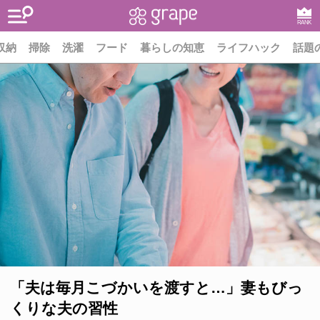
RANK
収納
掃除
洗濯
フード
暮らしの知恵
ライフハック
話題
「夫は毎月こづかいを渡すと…」妻もびっ
くりな夫の習性