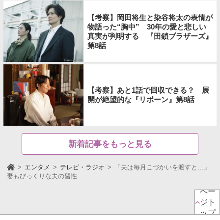
【考察】岡田将生と染谷将太の表情が
物語った“胸中” 30年の愛と悲しい
真実が判明する 『田鎖ブラザーズ』
第8話
【考察】あと1話で回収できる？ 展
開が絶望的な『リボーン』第8話
新着記事をもっと見る
エンタメ
テレビ・ラジオ
「夫は毎月こづかいを渡すと…」
妻もびっくりな夫の習性
ペー
ジト
ップ