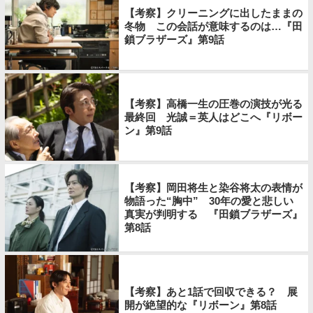
【考察】クリーニングに出したままの
冬物 この会話が意味するのは…『田
鎖ブラザーズ』第9話
【考察】高橋一生の圧巻の演技が光る
最終回 光誠＝英人はどこへ『リボー
ン』第9話
【考察】岡田将生と染谷将太の表情が
物語った“胸中” 30年の愛と悲しい
真実が判明する 『田鎖ブラザーズ』
第8話
【考察】あと1話で回収できる？ 展
開が絶望的な『リボーン』第8話