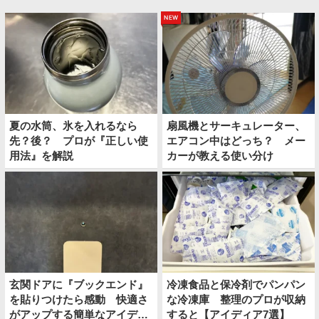
new
夏の水筒、氷を入れるなら
扇風機とサーキュレーター、
先？後？ プロが『正しい使
エアコン中はどっち？ メー
用法』を解説
カーが教える使い分け
玄関ドアに『ブックエンド』
冷凍食品と保冷剤でパンパン
を貼りつけたら感動 快適さ
な冷凍庫 整理のプロが収納
がアップする簡単なアイディ
すると【アイディア7選】