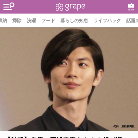
RANK
収納
掃除
洗濯
フード
暮らしの知恵
ライフハック
話題