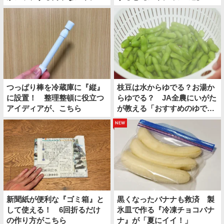
アとは
つっぱり棒を冷蔵庫に『縦』
枝豆は水からゆでる？お湯か
に設置！ 整理整頓に役立つ
らゆでる？ JA全農にいがた
アイディアが、こちら
が教える「おすすめのゆで
方」がこちら
new
新聞紙が便利な『ゴミ箱』と
黒くなったバナナも救済 製
して使える！ 6回折るだけ
氷皿で作る『冷凍チョコバナ
の作り方がこちら
ナ』が「夏にイイ！」