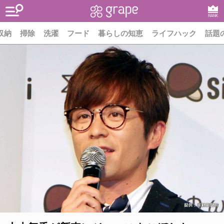
RANK
収納
掃除
洗濯
フード
暮らしの知恵
ライフハック
話題