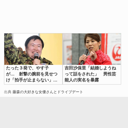
たった３発で、やす子
吉田沙保里「結婚しようね
が… 射撃の腕前を見せつ
って話をされた」 男性芸
け「拍手が止まらない」
能人の実名を暴露
「お見事」の声
出典
藤森の大好きな女優さんとドライブデート