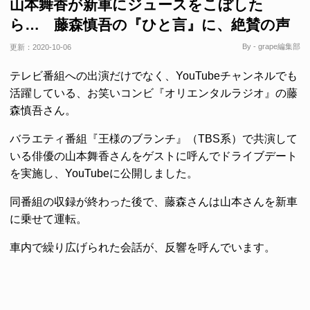
山本舞香が新車にジュースをこぼした
ら… 藤森慎吾の『ひと言』に、絶賛の声
By - grape編集部
更新：
2020-10-06
テレビ番組への出演だけでなく、YouTubeチャンネルでも
活躍している、お笑いコンビ『オリエンタルラジオ』の藤
森慎吾さん。
バラエティ番組『王様のブランチ』（TBS系）で共演して
いる俳優の山本舞香さんをゲストに呼んでドライブデート
を実施し、YouTubeに公開しました。
同番組の収録が終わった後で、藤森さんは山本さんを新車
に乗せて運転。
車内で繰り広げられた会話が、反響を呼んでいます。