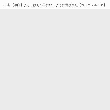
出典
【激白】よしこはあの男にいいように遊ばれた【ガンバレルーヤ】