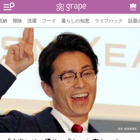
RANK
収納
掃除
洗濯
フード
暮らしの知恵
ライフハック
話題