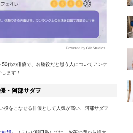
Powered by 
GliaStudios
、40～50代の俳優で、名脇役だと思う人についてアンケ
Mute
介します！
優・阿部サダヲ
い役をこなせる俳優として人気が高い、阿部サダヲ
な結婚
』（テレビ朝日系）では、お茶の間から絶大