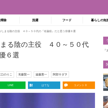
掃除
洗濯
フード
暮らしの知
がしまる陰の主役 ４０～５０代の『名脇役』だと思う俳優６選
まる陰の主役 ４０～５０代
『
優６選
江口のりこ
滝藤賢一
遠藤憲一
阿部サダヲ
LINE
はてな
コメント 0