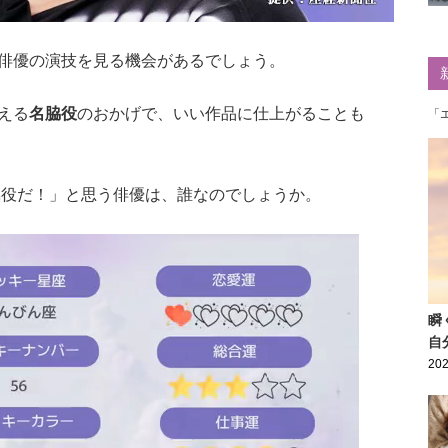
俳優の演技を見る機会があるでしょう。
える
名脇役
のおかげで、いい作品に仕上がることも
「
脇役だ！」と思う俳優は、誰なのでしょうか。
瞬
自
202