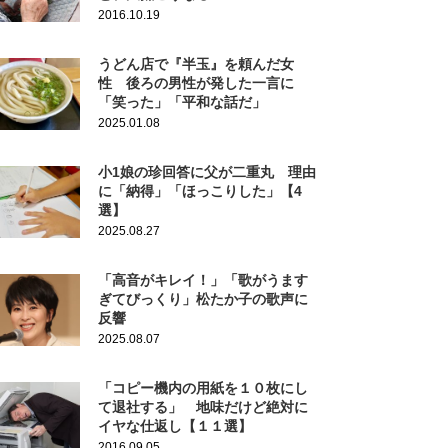
2016.10.19
うどん店で『半玉』を頼んだ女
性 後ろの男性が発した一言に
「笑った」「平和な話だ」
2025.01.08
小1娘の珍回答に父が二重丸 理由
に「納得」「ほっこりした」【4
選】
2025.08.27
「高音がキレイ！」「歌がうます
ぎてびっくり」松たか子の歌声に
反響
2025.08.07
「コピー機内の用紙を１０枚にし
て退社する」 地味だけど絶対に
イヤな仕返し【１１選】
2016.09.05