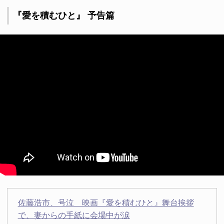
『愛を積むひと』 予告篇
佐藤浩市、号泣 映画『愛を積むひと』舞台挨拶
で、妻からの手紙に会場中が涙