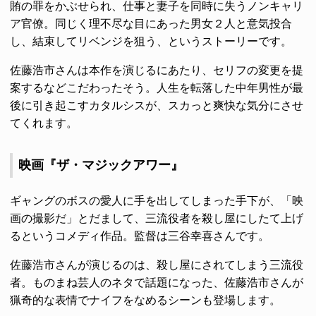
賄の罪をかぶせられ、仕事と妻子を同時に失うノンキャリ
ア官僚。同じく理不尽な目にあった男女２人と意気投合
し、結束してリベンジを狙う、というストーリーです。
佐藤浩市さんは本作を演じるにあたり、セリフの変更を提
案するなどこだわったそう。人生を転落した中年男性が最
後に引き起こすカタルシスが、スカっと爽快な気分にさせ
てくれます。
映画『ザ・マジックアワー』
ギャングのボスの愛人に手を出してしまった手下が、「映
画の撮影だ」とだまして、三流役者を殺し屋にしたて上げ
るというコメディ作品。監督は三谷幸喜さんです。
佐藤浩市さんが演じるのは、殺し屋にされてしまう三流役
者。ものまね芸人のネタで話題になった、佐藤浩市さんが
猟奇的な表情でナイフをなめるシーンも登場します。