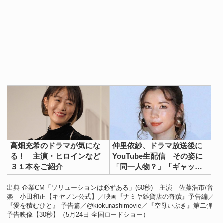
高畑充希のドラマが気にな
仲里依紗、ドラマ放送後に
る！ 主演・ヒロインなど
YouTube生配信 その姿に
３１本をご紹介
「同一人物？」「ギャップ
大きい」の声
出典
企業CM「ソリューションは必ずある」(60秒) 主演 佐藤浩市/音
楽 小田和正【キヤノン公式】
／
映画『ナミヤ雑貨店の奇蹟』予告編
／
『愛を積むひと』 予告篇
／
@kiokunashimovie
／
『空母いぶき』第二弾
予告映像【30秒】（5月24日 全国ロードショー）