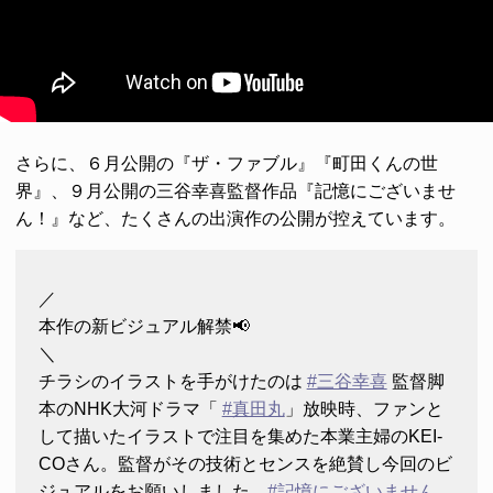
さらに、６月公開の『ザ・ファブル』『町田くんの世
界』、９月公開の三谷幸喜監督作品『記憶にございませ
ん！』など、たくさんの出演作の公開が控えています。
／
本作の新ビジュアル解禁📢
＼
チラシのイラストを手がけたのは
#三谷幸喜
監督脚
本のNHK大河ドラマ「
#真田丸
」放映時、ファンと
して描いたイラストで注目を集めた本業主婦のKEI-
COさん。監督がその技術とセンスを絶賛し今回のビ
ジュアルをお願いしました。
#記憶にございません