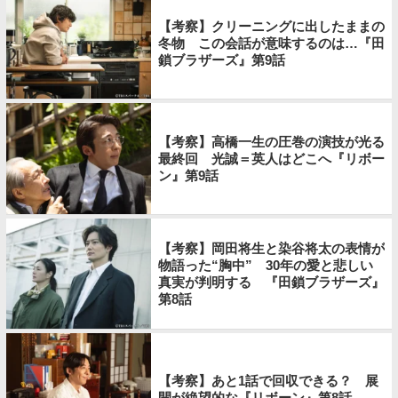
【考察】クリーニングに出したままの
冬物 この会話が意味するのは…『田
鎖ブラザーズ』第9話
【考察】高橋一生の圧巻の演技が光る
最終回 光誠＝英人はどこへ『リボー
ン』第9話
【考察】岡田将生と染谷将太の表情が
物語った“胸中” 30年の愛と悲しい
真実が判明する 『田鎖ブラザーズ』
第8話
【考察】あと1話で回収できる？ 展
開が絶望的な『リボーン』第8話