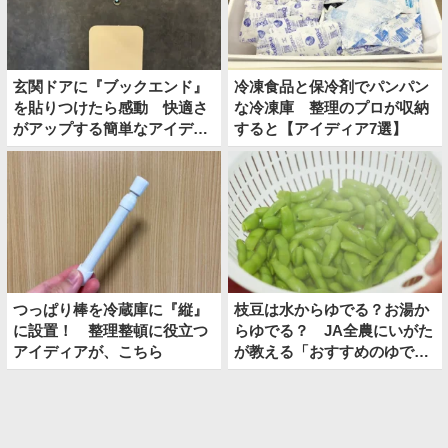
玄関ドアに『ブックエンド』
冷凍食品と保冷剤でパンパン
を貼りつけたら感動 快適さ
な冷凍庫 整理のプロが収納
がアップする簡単なアイディ
すると【アイディア7選】
アとは
つっぱり棒を冷蔵庫に『縦』
枝豆は水からゆでる？お湯か
に設置！ 整理整頓に役立つ
らゆでる？ JA全農にいがた
アイディアが、こちら
が教える「おすすめのゆで
方」がこちら