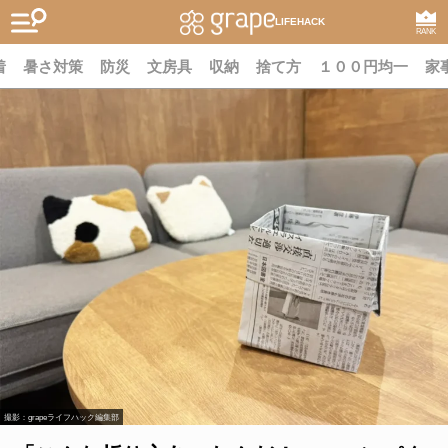
LIFEHACK
RANK
着
暑さ対策
防災
文房具
収納
捨て方
１００円均一
家
撮影：grapeライフハック編集部